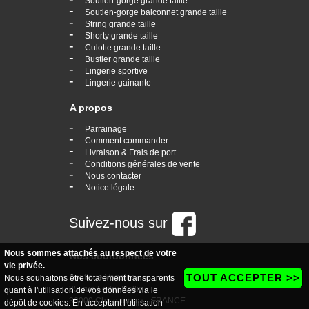
Soutien-gorge grande taille
-
Soutien-gorge balconnet grande taille
-
String grande taille
-
Shorty grande taille
-
Culotte grande taille
-
Bustier grande taille
-
Lingerie sportive
-
Lingerie gainante
A propos
-
Parrainage
-
Comment commander
-
Livraison & Frais de port
-
Conditions générales de vente
-
Nous contacter
-
Notice légale
Suivez-nous sur
Nous sommes attachés au respect de votre
Nos coordonnées
vie privée.
TOUT ACCEPTER >>
boutique Vogaine
Nous souhaitons être totalement transparents
35, rue Ledru Rollin
quant à l'utilisation de vos données via le
36000 Chateauroux - FRANCE
dépôt de cookies. En acceptant l'utilisation