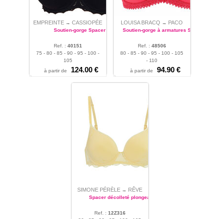
EMPREINTE
CASSIOPÉE
LOUISA BRACQ
PACO
→
→
Soutien-gorge Spacer
Soutien-gorge à armatures Spacer
Ref. :
40151
Ref. :
48506
75 - 80 - 85 - 90 - 95 - 100 -
80 - 85 - 90 - 95 - 100 - 105
105
- 110
124.00 €
94.90 €
à partir de
à partir de
SIMONE PÉRÈLE
RÊVE
→
Spacer décolleté plongeant
Ref. :
12Z316