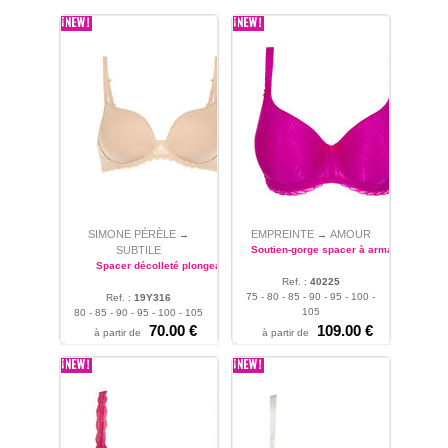
SIMONE PÉRÈLE
EMPREINTE
AMOUR
→
→
SUBTILE
Soutien-gorge spacer à armatures
Spacer décolleté plongeant
Ref. :
40225
75 - 80 - 85 - 90 - 95 - 100 -
Ref. :
19Y316
105
80 - 85 - 90 - 95 - 100 - 105
70.00 €
109.00 €
à partir de
à partir de