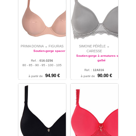
PRIMA DONNA
FIGURAS
SIMONE PÉRÈLE
→
→
Soutien-gorge spacer
CARESSE
Soutien-gorge à armatures spacer
galbé
Ref. :
016-3256
80 - 85 - 90 - 95 - 100 - 105
Ref. :
12A316
94.90 €
80 - 85 - 90 - 95 - 100 - 105
90.00 €
à partir de
à partir de