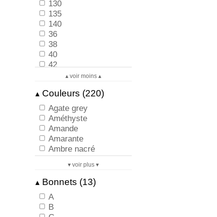
130
135
140
36
38
40
42
44
▴ voir moins ▴
46
Couleurs (220)
▴
48
50
Agate grey
52
Améthyste
54
Amande
56
Amarante
XS
Ambre nacré
XS/38
Amethyst
S
▾ voir plus ▾
Anthracite
S/40
Ardoise
Bonnets (13)
▴
M
Aurore
M/42
A
Authentique Rose
L
B
Azur sublime -40%