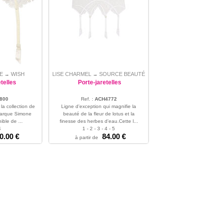
E
WISH
LISE CHARMEL
SOURCE BEAUTÉ
→
→
telles
Porte-jaretelles
800
Ref. :
ACH4772
 la collection de
Ligne d'exception qui magnifie la
 marque Simone
beauté de la fleur de lotus et la
ible de ...
finesse des herbes d'eau.Cette l...
4
1 - 2 - 3 - 4 - 5
0.00 €
84.00 €
à partir de