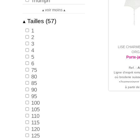
Triumph
▴ voir moins ▴
Tailles (57)
▴
1
2
3
LISE CHARM
4
ORG
5
Porte-ja
6
Ref. :
A
75
Ligne d'esprit rom
80
où broderie suisse
85
s'harmonisent 
1 - 2 - 
à partir de
90
95
100
105
110
115
120
125