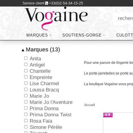
Service client
+33(0)2-54-34-15-25
MARQUES
SOUTIENS-GORGE
CULOT
Marques (13)
▴
Anita
Pour une parure de lingerie to
Antigel
Chantelle
Le porte-jarretelles se porte 
Empreinte
Lise Charmel
La boutique Vogaine vous propo
Louisa Bracq
Marie Jo
Marie Jo l'Aventure
Accueil
Prima Donna
Prima Donna Twist
Rosa Faia
Simone Pérèle