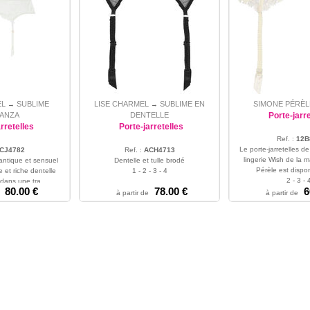
EL
SUBLIME
LISE CHARMEL
SUBLIME EN
SIMONE PÉRÈL
→
→
ANZA
DENTELLE
Porte-jarre
rretelles
Porte-jarretelles
Ref. :
12B
Le porte-jarretelles de
CJ4782
Ref. :
ACH4713
lingerie Wish de la
antique et sensuel
Dentelle et tulle brodé
Pérèle est dispon
 et riche dentelle
1 - 2 - 3 - 4
2 - 3 - 
dans une tra...
80.00 €
78.00 €
6
3 - 4 - 5
à partir de
à partir de