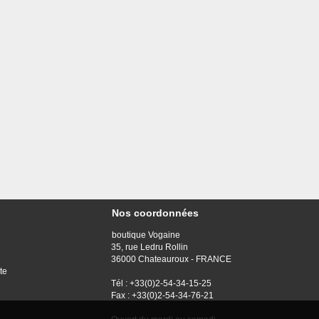
Nos coordonnées
boutique Vogaine
35, rue Ledru Rollin
36000 Chateauroux - FRANCE
te
Tél : +33(0)2-54-34-15-25
Fax : +33(0)2-54-34-76-21