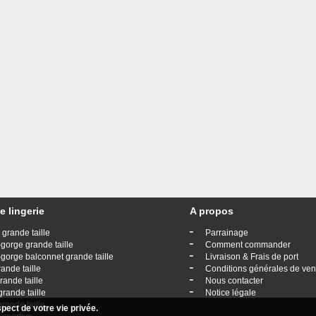
e lingerie
A propos
-
 grande taille
Parrainage
-
gorge grande taille
Comment commander
-
gorge balconnet grande taille
Livraison & Frais de port
-
rande taille
Conditions générales de ven
-
rande taille
Nous contacter
-
grande taille
Notice légale
grande taille
ect de votre vie privée.