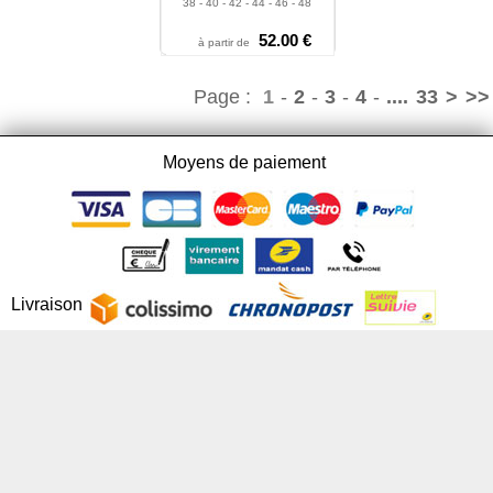
38 - 40 - 42 - 44 - 46 - 48
52.00 €
à partir de
Page :
1
-
2
-
3
-
4
-
....
33
>
>>
Moyens de paiement
Livraison