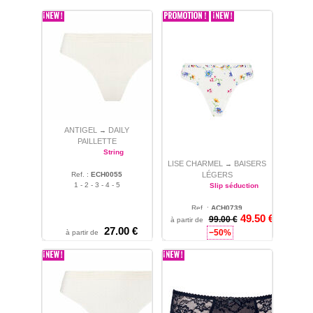
ANTIGEL
DAILY
→
PAILLETTE
String
LISE CHARMEL
BAISERS
→
Ref. :
ECH0055
LÉGERS
1 - 2 - 3 - 4 - 5
Slip séduction
Ref. :
ACH0739
49.50 €
99.00 €
1
à partir de
27.00 €
−50%
à partir de