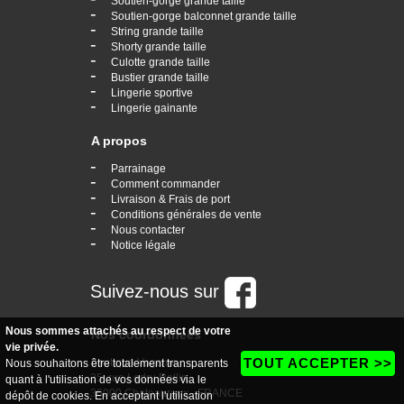
Soutien-gorge grande taille
-
Soutien-gorge balconnet grande taille
-
String grande taille
-
Shorty grande taille
-
Culotte grande taille
-
Bustier grande taille
-
Lingerie sportive
-
Lingerie gainante
A propos
-
Parrainage
-
Comment commander
-
Livraison & Frais de port
-
Conditions générales de vente
-
Nous contacter
-
Notice légale
Suivez-nous sur
Nous sommes attachés au respect de votre
Nos coordonnées
vie privée.
TOUT ACCEPTER >>
boutique Vogaine
Nous souhaitons être totalement transparents
35, rue Ledru Rollin
quant à l'utilisation de vos données via le
36000 Chateauroux - FRANCE
dépôt de cookies. En acceptant l'utilisation