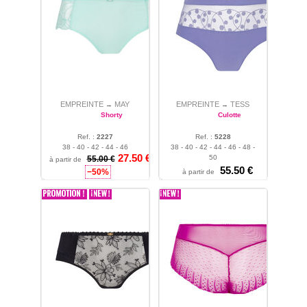
EMPREINTE
MAY
EMPREINTE
TESS
→
→
Shorty
Culotte
Ref. :
2227
Ref. :
5228
38 - 40 - 42 - 44 - 46
38 - 40 - 42 - 44 - 46 - 48 -
27.50 €
50
55.00 €
à partir de
55.50 €
−50%
à partir de