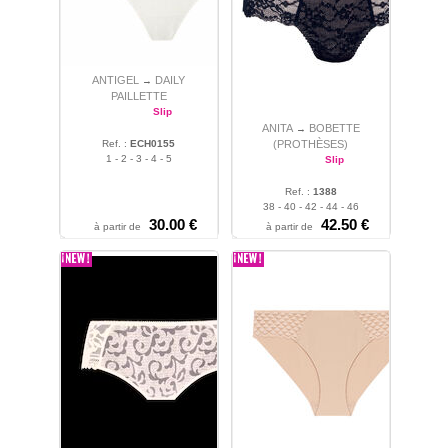
ANTIGEL
DAILY
→
PAILLETTE
Slip
ANITA
BOBETTE
→
Ref. :
ECH0155
(PROTHÈSES)
1 - 2 - 3 - 4 - 5
Slip
Ref. :
1388
38 - 40 - 42 - 44 - 46
30.00 €
42.50 €
à partir de
à partir de