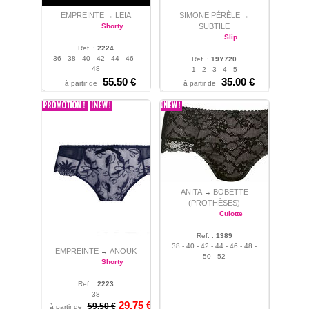
EMPREINTE
LEIA
SIMONE PÉRÈLE
→
→
Shorty
SUBTILE
Slip
Ref. :
2224
36 - 38 - 40 - 42 - 44 - 46 -
Ref. :
19Y720
48
1 - 2 - 3 - 4 - 5
55.50 €
35.00 €
à partir de
à partir de
ANITA
BOBETTE
→
(PROTHÈSES)
Culotte
Ref. :
1389
38 - 40 - 42 - 44 - 46 - 48 -
EMPREINTE
ANOUK
→
50 - 52
Shorty
Ref. :
2223
38
29.75 €
59.50 €
à partir de