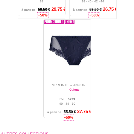
38
38 - 40 - 42 - 44
29.75 €
26.75 €
59.50 €
53.50 €
à partir de
à partir de
−50%
−50%
EMPREINTE
ANOUK
→
Culotte
Ref. :
5223
40 - 44 - 50
27.75 €
55.50 €
à partir de
−50%
AUTRES COLLECTIONS