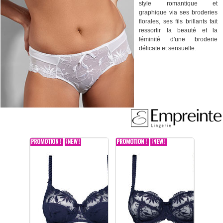
style romantique et
graphique via ses broderies
florales, ses fils brillants fait
ressortir la beauté et la
féminité d'une broderie
délicate et sensuelle.
La collection Anouk de la
marque Empreinte lingerie
aux décors baroques vous
assure une ligne toute en
séduction avec ses motifs
floraux et sa transparence
apportant sensualilté à vos
formes pour la saion
printemps été. La collection
Anouk s'adaptera également
parfaitement aux formes
généreuses grace a sa
gamme de lingerie pour les
grandes tailles. Sensualité
assurée avec ses finitions
parfaites et confortable, la
finesse et la délicatesse de
son tissu doux offre un
confort exceptionnel .