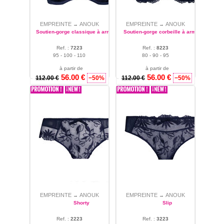
Fabriqué avec des matières
fines et de haute qualité. La
EMPREINTE
ANOUK
EMPREINTE
ANOUK
→
→
collection Anouk propose de
Soutien-gorge classique à armatures
Soutien-gorge corbeille à armatures
nombreux type de produit
Ref. :
7223
Ref. :
8223
slip, string, shorty, culotte,
95 - 100 - 110
80 - 90 - 95
slip haut, plusieurs type de
soutiens-gorge avec ou sans
à partir de
à partir de
56.00 €
56.00 €
armature, corbeille...
112.00 €
−50%
112.00 €
−50%
EMPREINTE
ANOUK
EMPREINTE
ANOUK
→
→
Shorty
Slip
Ref. :
2223
Ref. :
3223