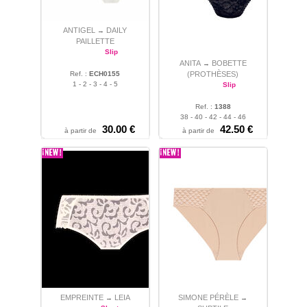
ANTIGEL
DAILY
→
PAILLETTE
Slip
ANITA
BOBETTE
→
Ref. :
ECH0155
(PROTHÈSES)
1 - 2 - 3 - 4 - 5
Slip
Ref. :
1388
38 - 40 - 42 - 44 - 46
30.00 €
42.50 €
à partir de
à partir de
EMPREINTE
LEIA
SIMONE PÉRÈLE
→
→