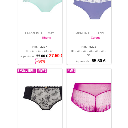
EMPREINTE
MAY
EMPREINTE
TESS
→
→
Shorty
Culotte
Ref. :
2227
Ref. :
5228
38 - 40 - 42 - 44 - 46
38 - 40 - 42 - 44 - 46 - 48 -
27.50 €
50
55.00 €
à partir de
55.50 €
−50%
à partir de