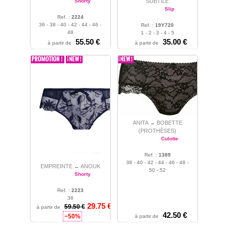
Shorty
SUBTILE
Slip
Ref. :
2224
36 - 38 - 40 - 42 - 44 - 46 -
Ref. :
19Y720
48
1 - 2 - 3 - 4 - 5
55.50 €
35.00 €
à partir de
à partir de
ANITA
BOBETTE
→
(PROTHÈSES)
Culotte
Ref. :
1389
38 - 40 - 42 - 44 - 46 - 48 -
EMPREINTE
ANOUK
→
50 - 52
Shorty
Ref. :
2223
38
29.75 €
59.50 €
à partir de
42.50 €
−50%
à partir de