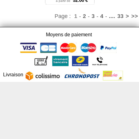
52.00 €
à partir de
Page :
1
-
2
-
3
-
4
-
....
33
>
>>
Moyens de paiement
Livraison