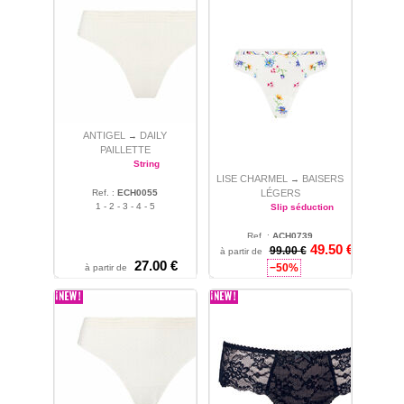
ANTIGEL
DAILY
→
PAILLETTE
String
LISE CHARMEL
BAISERS
→
Ref. :
ECH0055
LÉGERS
1 - 2 - 3 - 4 - 5
Slip séduction
Ref. :
ACH0739
49.50 €
99.00 €
1
à partir de
27.00 €
−50%
à partir de