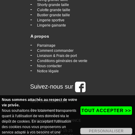
-
Shorty grande taille
-
Culotte grande taille
-
Bustier grande taille
-
Lingerie sportive
-
Lingerie gainante
A propos
-
Parrainage
-
Comment commander
-
Livraison & Frais de port
-
Conditions générales de vente
-
Nous contacter
-
Notice légale
Suivez-nous sur
Nous sommes attachés au respect de votre
Nos coordonnées
vie privée.
TOUT ACCEPTER >>
boutique Vogaine
Nous souhaitons être totalement transparents
35, rue Ledru Rollin
quant à l'utilisation de vos données via le
36000 Chateauroux - FRANCE
dépôt de cookies. En acceptant l'utilisation
des cookies nous vous proposerons un
Tél : +33(0)2-54-34-15-25
PERSONNALISER
service adapté à vos besoins et une