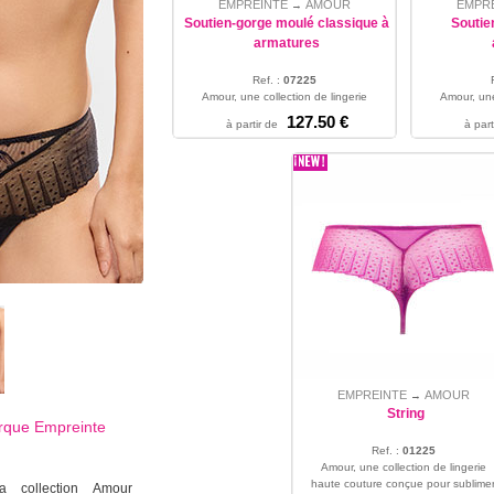
EMPREINTE
AMOUR
EMPR
→
Soutien-gorge moulé classique à
Soutie
armatures
Ref. :
07225
Amour, une collection de lingerie
Amour, une
haute couture conçue pour sublimer
haute coutu
127.50 €
à partir de
à part
la beauté féminine. Empreinte p...
la beauté f
75 - 80 - 85 - 90 - 95 - 100 - 105
75 - 80 - 8
EMPREINTE
AMOUR
→
String
arque
Empreinte
Ref. :
01225
Amour, une collection de lingerie
haute couture conçue pour sublime
a collection Amour