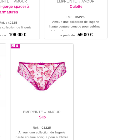
EINTE
AMOUR
EMPREINTE
AMOUR
→
→
n-gorge spacer à
Culotte
armatures
Ref. :
05225
Amour, une collection de lingerie
Ref. :
40225
haute couture conçue pour sublimer
 collection de lingerie
la beauté féminine. Empreinte p...
re conçue pour sublimer
109.00 €
59.00 €
ir de
à partir de
38 - 40 - 42 - 44 - 46 - 48 - 50
éminine. Empreinte p...
5 - 90 - 95 - 100 - 105
EMPREINTE
AMOUR
→
Slip
Ref. :
03225
Amour, une collection de lingerie
r
haute couture conçue pour sublimer