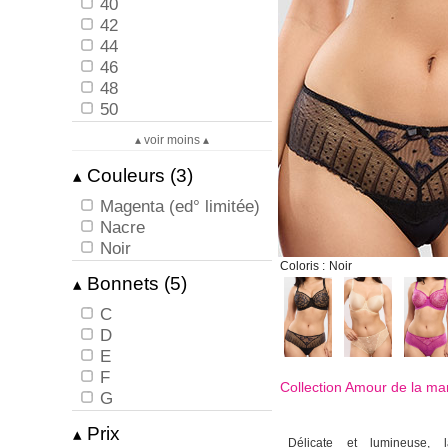
40
42
44
46
48
50
▴ voir moins ▴
Couleurs (3)
▴
Magenta (ed° limitée)
Nacre
Noir
Coloris :
Noir
Bonnets (5)
▴
C
D
E
F
Collection Amour de la m
G
Prix
▴
Délicate et lumineuse, l