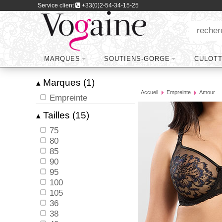
Service client
+33(0)2-54-34-15-25
MARQUES
SOUTIENS-GORGE
CULOT
Marques (1)
▴
Accueil
Empreinte
Amour
Empreinte
Tailles (15)
▴
75
80
85
90
95
100
105
36
38