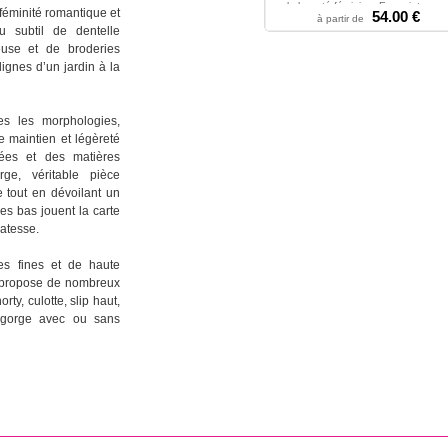
la beauté féminine. Empreinte p...
féminité romantique et
54.00 €
à partir de
36 - 38 - 40 - 42 - 44 - 46
 subtil de dentelle
euse et de broderies
ignes d’un jardin à la
es les morphologies,
e maintien et légèreté
ées et des matières
rge, véritable pièce
e tout en dévoilant un
les bas jouent la carte
catesse.
es fines et de haute
r propose de nombreux
orty, culotte, slip haut,
s-gorge avec ou sans