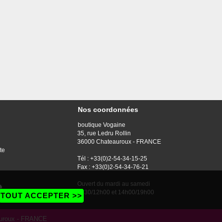
Nos coordonnées
boutique Vogaine
35, rue Ledru Rollin
36000 Chateauroux - FRANCE
te
Tél : +33(0)2-54-34-15-25
Fax : +33(0)2-54-34-76-21
Ouvert du mardi au samedi
9h30/12h00 et 14h00/19h00
TOUT ACCEPTER >>
eauroux - FRANCE