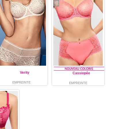
Verity
Cassiopée
EMPREINTE
EMPREINTE