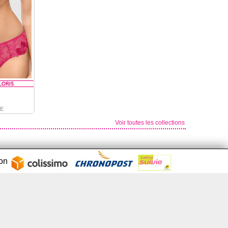
s
E
Voir toutes les collections
son