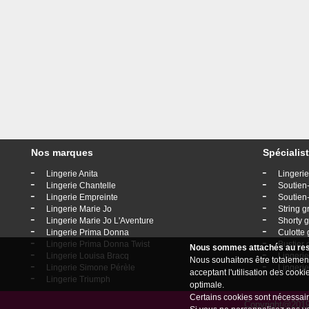
Nos marques
Spécialist
-
-
Lingerie Anita
Lingerie
-
-
Lingerie Chantelle
Soutien-
-
-
Lingerie Empreinte
Soutien-
-
-
Lingerie Marie Jo
String g
-
-
Lingerie Marie Jo L'Aventure
Shorty g
-
-
Lingerie Prima Donna
Culotte 
-
-
Lingerie Prima Donna Twist
Bustier 
Nous sommes attachés au resp
-
-
Lingerie Louisa Bracq
Lingerie
Nous souhaitons être totalement
-
-
Lingerie Simone Pérèle
Lingeri
acceptant l'utilisation des coo
-
Lingerie Triumph
optimale.
Certains cookies sont nécessair
Copyright@2019 