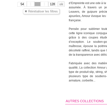
d’Empreinte est une ode à la 
assumée. À travers un jeu
Leavers, de guipure préci
ajourées, Amour évoque les l
française.
Pensée pour sublimer tout
cette ligne iconique conjugu
grâce à des coupes étudi
d’exception. Le soutien-go
maîtresse, épouse la poitrin
décolleté raffiné, tandis que 
de la transparence avec déli
Fabriquée avec des matièr
qualité, La collection Amou
type de produit slip, string, sh
plusieurs type de soutien
armature, corbeille...
AUTRES COLLECTIONS