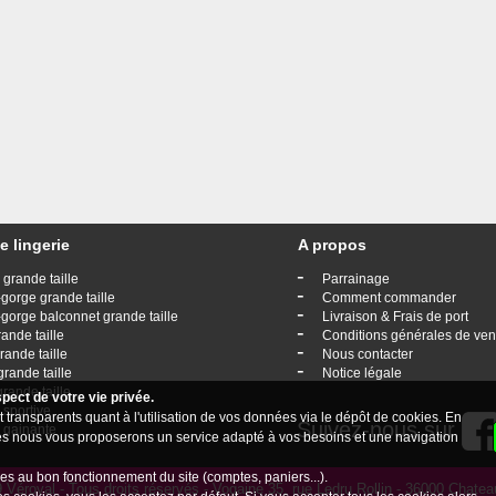
e lingerie
A propos
-
 grande taille
Parrainage
-
gorge grande taille
Comment commander
-
gorge balconnet grande taille
Livraison & Frais de port
-
rande taille
Conditions générales de ven
-
rande taille
Nous contacter
-
grande taille
Notice légale
grande taille
ect de votre vie privée.
 sportive
 transparents quant à l'utilisation de vos données via le dépôt de cookies. En
Suivez-nous sur
e gainante
kies nous vous proposerons un service adapté à vos besoins et une navigation
es au bon fonctionnement du site (comptes, paniers...).
Véroval - Tous droits réservés - Vogaine 35, rue Ledru Rollin - 36000 Chat