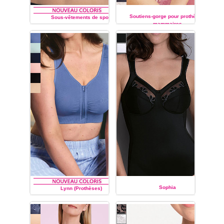
Soutiens-gorge pour prothèses
Sous-vêtements de sport
mammaires
ANITA
ANITA
Sophia
Lynn (Prothèses)
ANITA
ANITA