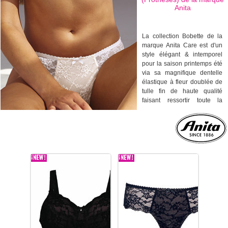
Anita
La collection Bobette de la
marque Anita Care est d'un
style élégant & intemporel
pour la saison printemps été
via sa magnifique dentelle
élastique à fleur doublée de
tulle fin de haute qualité
faisant ressortir toute la
sensualité du modèle et ses
motifs floraux originaux
imprimés sur une lingerie
fine de couleur noire ou
rubis très tendance.
La collection Bobette de la
marque Anita Care vous
assure une expérience
sensorielle délicate ou la
féminité et la modernité se
rencontrent
harmonieusement. La
collection Bobette s'adaptera