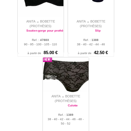
également parfaitement aux
formes généreuses grâce à
sa gamme dédiée aux
grandes tailles. La couleur
noire et rubis sont des
ANITA
BOBETTE
ANITA
BOBETTE
→
→
(PROTHÈSES)
(PROTHÈSES)
couleurs parfaite entre style
Soutien-gorge pour prothèses
Slip
vintage et confort
contemporain. Les soutiens-
Ref. :
4788X
Ref. :
1388
gorge sont d'un petit noeud
90 - 95 - 100 - 105 - 110
38 - 40 - 42 - 44 - 46
surmonté d'un bijou à l'entre
85.00 €
42.50 €
bonnets.
à partir de
à partir de
ANITA
BOBETTE
→
(PROTHÈSES)
Culotte
Ref. :
1389
38 - 40 - 42 - 44 - 46 - 48 -
50 - 52