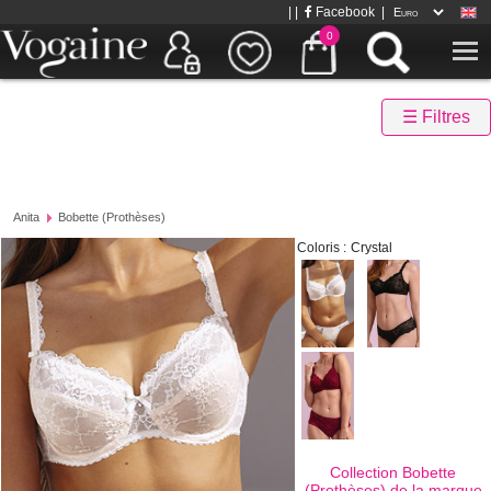
| |
Facebook
|
0
☰ Filtres
Anita
Bobette (Prothèses)
Coloris :
Crystal
Collection Bobette
(Prothèses) de la marque