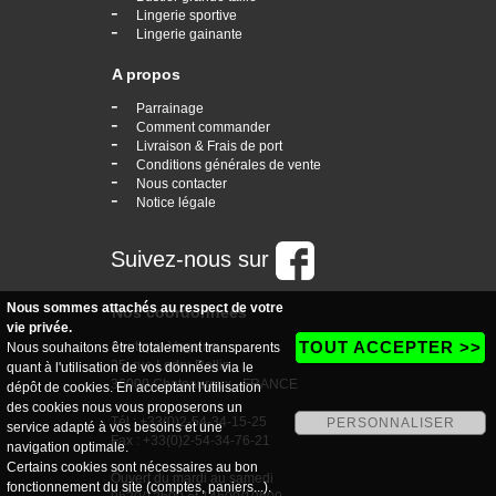
-
Lingerie sportive
-
Lingerie gainante
A propos
-
Parrainage
-
Comment commander
-
Livraison & Frais de port
-
Conditions générales de vente
-
Nous contacter
-
Notice légale
Suivez-nous sur
Nous sommes attachés au respect de votre
Nos coordonnées
vie privée.
TOUT ACCEPTER >>
boutique Vogaine
Nous souhaitons être totalement transparents
35, rue Ledru Rollin
quant à l'utilisation de vos données via le
36000 Chateauroux - FRANCE
dépôt de cookies. En acceptant l'utilisation
des cookies nous vous proposerons un
Tél : +33(0)2-54-34-15-25
PERSONNALISER
service adapté à vos besoins et une
Fax : +33(0)2-54-34-76-21
navigation optimale.
Certains cookies sont nécessaires au bon
Ouvert du mardi au samedi
fonctionnement du site (comptes, paniers...).