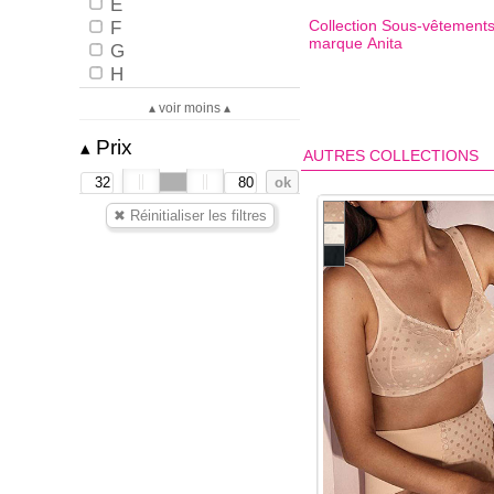
E
F
Collection Sous-vêtements
marque
Anita
G
H
▴ voir moins ▴
Prix
▴
AUTRES COLLECTIONS