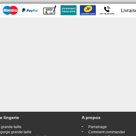
Livrai
e lingerie
A propos
-
 grande taille
Parrainage
-
gorge grande taille
Comment commander