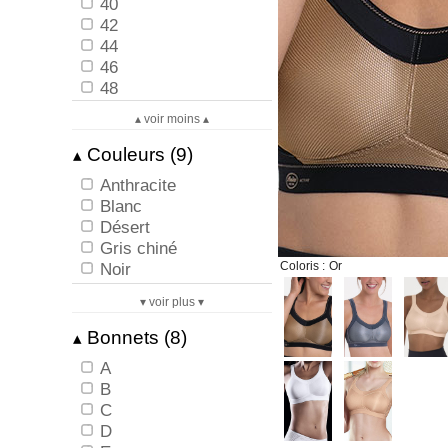
40
42
44
46
48
▴ voir moins ▴
Couleurs (9)
▴
Anthracite
Blanc
Désert
Gris chiné
Noir
Coloris :
Or
OR
▾ voir plus ▾
Peau
Rose elégant
Bonnets (8)
▴
Smart rose
A
B
C
D