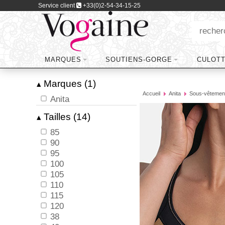
Service client
+33(0)2-54-34-15-25
MARQUES
SOUTIENS-GORGE
CULOT
Marques (1)
▴
Accueil
Anita
Sous-vêtement
Anita
Tailles (14)
▴
85
90
95
100
105
110
115
120
38