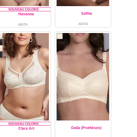
Safina
Havanna
ANITA
ANITA
Dalia (Prothèses)
Clara Art