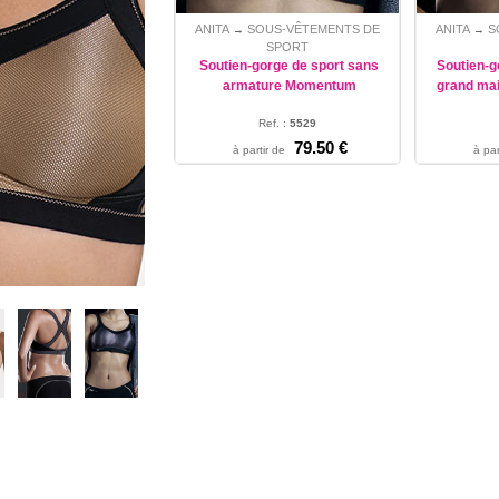
ANITA
SOUS-VÊTEMENTS DE
ANITA
S
→
→
SPORT
Soutien-gorge de sport sans
Soutien-g
armature Momentum
grand mai
Ref. :
5529
Soutien-gorge de sport avec des
85 - 9
79.50 €
à partir de
à par
bonnets préformés et sans couture,
empiècement haut pour un maint...
85 - 90 - 95 - 100 - 105 - 110 - 115 -
120