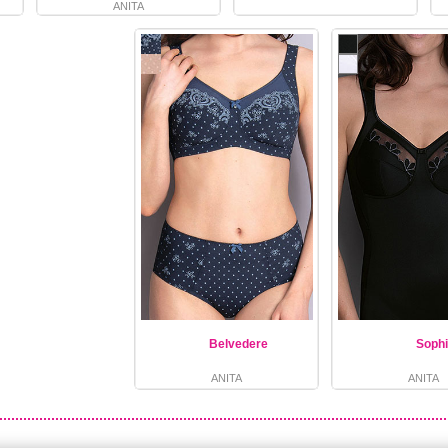
ANITA
ANITA
Belvedere
Sophi
ANITA
ANITA