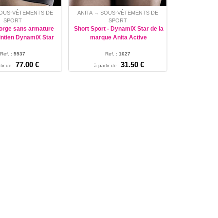
OUS-VÊTEMENTS DE
ANITA
SOUS-VÊTEMENTS DE
→
SPORT
SPORT
orge sans armature
Short Sport - DynamiX Star de la
ntien DynamiX Star
marque Anita Active
Ref. :
5537
Ref. :
1627
0 - 95 - 100 - 105
38 - 40 - 42 - 44 - 46 - 48
77.00 €
31.50 €
tir de
à partir de