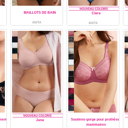
MAILLOTS DE BAIN
Clara
ANITA
ANITA
ement
Soutiens-gorge pour prothèses
Jana
mammaires