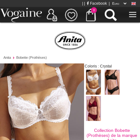
| |
Facebook
|
0
Anita
Bobette (Prothèses)
Coloris :
Crystal
Collection Bobette
(Prothèses) de la marque