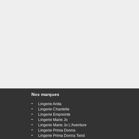
Nos marques
-
Lingerie Anita
-
Lingerie Chantelle
-
Lingerie Empreinte
-
Lingerie Marie Jo
-
Lingerie Marie Jo L'Aventure
-
Lingerie Prima Donna
-
Lingerie Prima Donna Twist