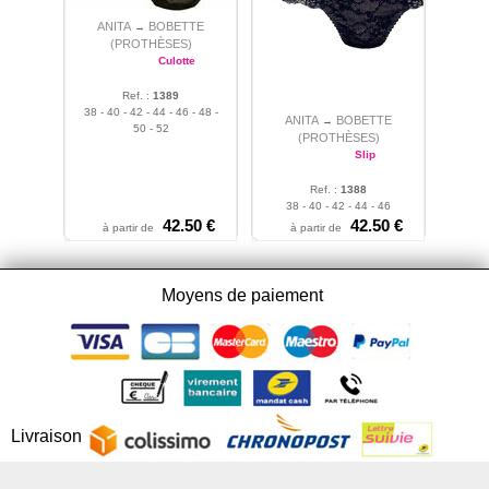
ANITA
BOBETTE
→
(PROTHÈSES)
Culotte
Ref. :
1389
38 - 40 - 42 - 44 - 46 - 48 -
ANITA
BOBETTE
→
50 - 52
(PROTHÈSES)
Slip
Ref. :
1388
38 - 40 - 42 - 44 - 46
42.50 €
42.50 €
à partir de
à partir de
Moyens de paiement
Livraison