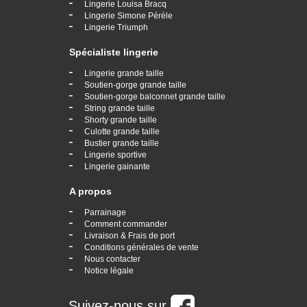
-
Lingerie Louisa Bracq
-
Lingerie Simone Pérèle
-
Lingerie Triumph
Spécialiste lingerie
-
Lingerie grande taille
-
Soutien-gorge grande taille
-
Soutien-gorge balconnet grande taille
-
String grande taille
-
Shorty grande taille
-
Culotte grande taille
-
Bustier grande taille
-
Lingerie sportive
-
Lingerie gainante
A propos
-
Parrainage
-
Comment commander
-
Livraison & Frais de port
-
Conditions générales de vente
-
Nous contacter
-
Notice légale
Suivez-nous sur