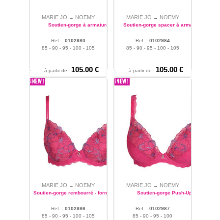
femme ronde souhaitant une
lingerie confortable grande
MARIE JO
NOEMY
MARIE JO
NOEMY
→
→
taille. La collection Noemy
Soutien-gorge à armatures
Soutien-gorge spacer à armatures
de Marie Jo se compose de
formes variées La collection
Ref. :
0102980
Ref. :
0102984
85 - 90 - 95 - 100 - 105
85 - 90 - 95 - 100 - 105
Noemy propose de
nombreux type de produit
slip, string, shorty, culotte,
105.00 €
105.00 €
à partir de
à partir de
slip haut, plusieurs type de
soutiens-gorge avec ou sans
armature, corbeille...
MARIE JO
NOEMY
MARIE JO
NOEMY
→
→
Soutien-gorge rembourré - forme coeur
Soutien-gorge Push-Up
Ref. :
0102986
Ref. :
0102987
85 - 90 - 95 - 100 - 105
85 - 90 - 95 - 100