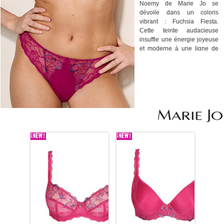
Noemy de Marie Jo se
dévoile dans un coloris
vibrant : Fuchsia Fiesta.
Cette teinte audacieuse
insuffle une énergie joyeuse
et moderne à une ligne de
lingerie qui joue la carte de
la séduction subtile.
La collection séduit par sa
broderie florale raffinée,
délicatement posée sur un
tulle transparent, créant un
effet visuel à la fois léger et
sophistiqué. Chaque détail
est pensé pour sublimer les
courbes avec élégance, tout
en assurant un confort
optimal au quotidien.
Déclinée en plusieurs
formes - du soutien-gorge
balconnet au slip brésilien -
Noemy Fuchsia Fiesta
s’adresse également aux