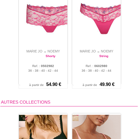
MARIE JO
NOEMY
MARIE JO
NOEMY
→
→
Shorty
String
Ref. :
0502982
Ref. :
0602980
36 - 38 - 40 - 42 - 44
36 - 38 - 40 - 42 - 44
54.90 €
49.90 €
à partir de
à partir de
AUTRES COLLECTIONS