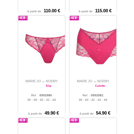
110.00 €
115.00 €
à partir de
à partir de
MARIE JO
NOEMY
MARIE JO
NOEMY
→
→
Slip
Culotte
Ref. :
0502980
Ref. :
0502981
36 - 38 - 40 - 42 - 44
38 - 40 - 42 - 44 - 46
49.90 €
54.90 €
à partir de
à partir de