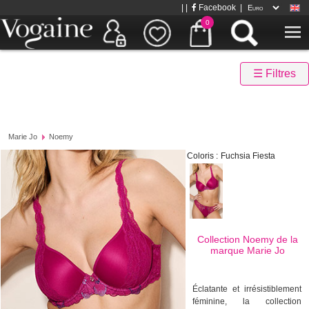
| |
Facebook
|
0
☰ Filtres
Marie Jo
Noemy
Coloris :
Fuchsia Fiesta
Collection Noemy de la
marque
Marie Jo
Éclatante et irrésistiblement
féminine, la collection