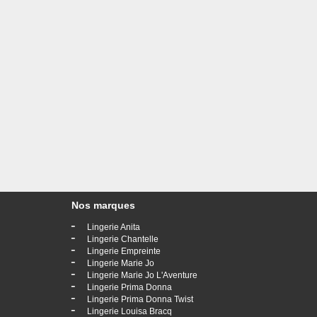
Nos marques
-
Lingerie Anita
-
Lingerie Chantelle
-
Lingerie Empreinte
-
Lingerie Marie Jo
-
Lingerie Marie Jo L'Aventure
-
Lingerie Prima Donna
-
Lingerie Prima Donna Twist
-
Lingerie Louisa Bracq