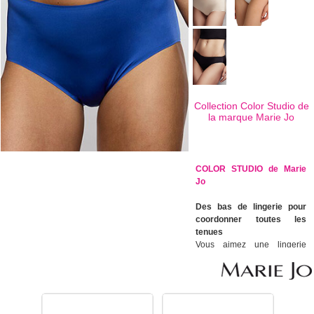
Collection Color Studio de
la marque
Marie Jo
COLOR STUDIO de Marie
Jo
Des bas de lingerie pour
coordonner toutes les
tenues
Vous aimez une lingerie
avec une pointe d'audace ?
Alors ces slips Basic ou Lace
de Color Studio de la
marque Marie Jo sont faits
pour vous. En microfibre ou