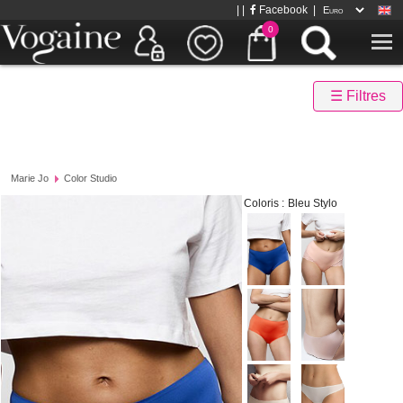
| |
Facebook
|
0
☰ Filtres
Marie Jo
Color Studio
Coloris :
Bleu Stylo