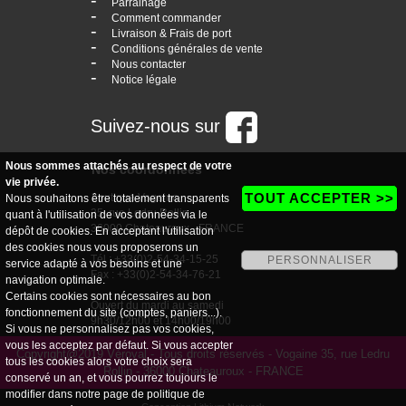
-
Parrainage
-
Comment commander
-
Livraison & Frais de port
-
Conditions générales de vente
-
Nous contacter
-
Notice légale
Suivez-nous sur
Nous sommes attachés au respect de votre
Nos coordonnées
vie privée.
TOUT ACCEPTER >>
boutique Vogaine
Nous souhaitons être totalement transparents
35, rue Ledru Rollin
quant à l'utilisation de vos données via le
36000 Chateauroux - FRANCE
dépôt de cookies. En acceptant l'utilisation
des cookies nous vous proposerons un
Tél : +33(0)2-54-34-15-25
PERSONNALISER
service adapté à vos besoins et une
Fax : +33(0)2-54-34-76-21
navigation optimale.
Certains cookies sont nécessaires au bon
Ouvert du mardi au samedi
fonctionnement du site (comptes, paniers...).
9h30/12h00 et 14h00/19h00
Si vous ne personnalisez pas vos cookies,
vous les acceptez par défaut. Si vous accepter
Copyright@2019 Véroval - Tous droits réservés - Vogaine 35, rue Ledru
tous les cookies alors votre choix sera
Rollin - 36000 Chateauroux - FRANCE
conservé un an, et vous pourrez toujours le
modifier dans notre page de
politique de