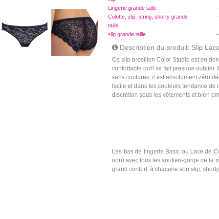
-
Lingerie grande taille
-
Culotte, slip, string, shorty grande
taille
-
slip grande taille
Description du produit: Slip Lac
Ce slip brésilien Color Studio est en de
confortable qu'il se fait presque oublier. 
sans coutures, il est absolument zéro d
facile et dans les couleurs tendance de l
discrétion sous les vêtements et bien e
Les bas de lingerie Basic ou Lace de Co
non) avec tous les soutien-gorge de la
grand confort, à chacune son slip, shorty, 