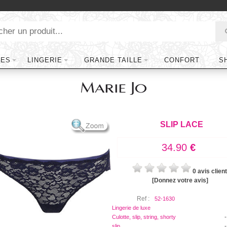
TES
LINGERIE
GRANDE TAILLE
CONFORT
S
SLIP LACE
34.90
€
0 avis client
[Donnez votre avis]
Ref :
52-1630
Lingerie de luxe
-
Culotte, slip, string, shorty
-
slip