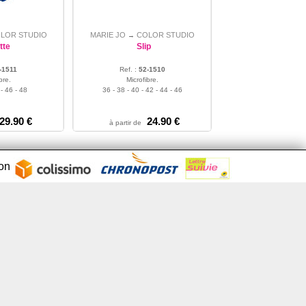
LOR STUDIO
MARIE JO
COLOR STUDIO
→
tte
Slip
-1511
Ref. :
52-1510
bre.
Microfibre.
 - 46 - 48
36 - 38 - 40 - 42 - 44 - 46
29.90 €
24.90 €
à partir de
son