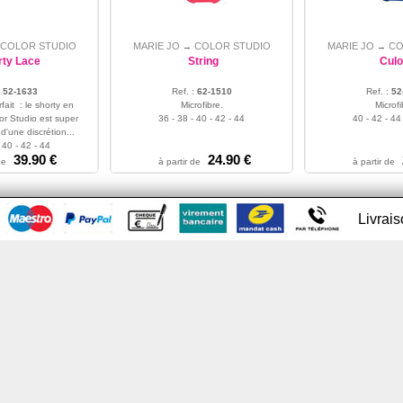
COLOR STUDIO
MARIE JO
COLOR STUDIO
MARIE JO
CO
→
→
rty Lace
String
Culo
:
52-1633
Ref. :
62-1510
Ref. :
52
ait : le shorty en
Microfibre.
Microfi
or Studio est super
36 - 38 - 40 - 42 - 44
40 - 42 - 44
d'une discrétion...
 40 - 42 - 44
39.90 €
24.90 €
de
à partir de
à partir de
Livrai