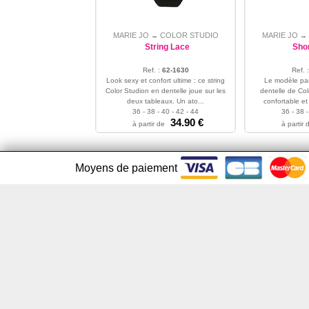
MARIE JO
COLOR STUDIO
MARIE JO
→
→
String Lace
Sho
Ref. :
62-1630
Ref. 
Look sexy et confort ultime : ce string
Le modèle parf
Color Studion en dentelle joue sur les
dentelle de Col
deux tableaux. Un ato...
confortable et 
36 - 38 - 40 - 42 - 44
36 - 38 -
34.90 €
à partir de
à partir 
Moyens de paiement