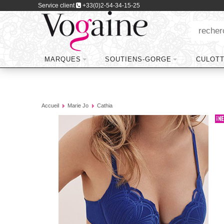
Service client
+33(0)2-54-34-15-25
MARQUES
SOUTIENS-GORGE
CULOT
Accueil
Marie Jo
Cathia