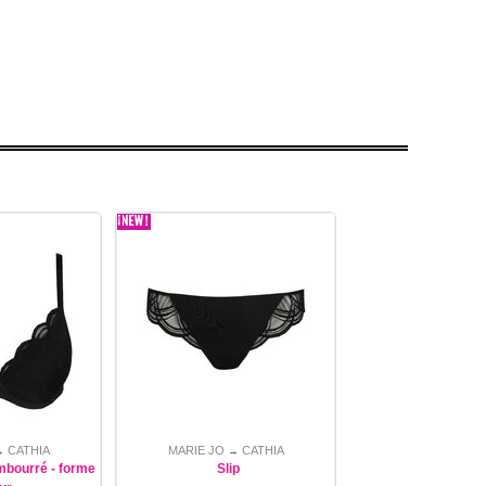
CATHIA
MARIE JO
CATHIA
→
→
mbourré - forme
Slip