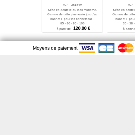
Ref. :
402812
Ref. 
Série en dentelle au look moderne.
Série en dentel
Gamme de taille plus vaste jusqu'au
Gamme de taille
bonnet F pour les bonnets for...
bonnet F pour 
85 - 90 - 95 - 100
36 - 38 -
120.00 €
à partir de
à partir 
Moyens de paiement