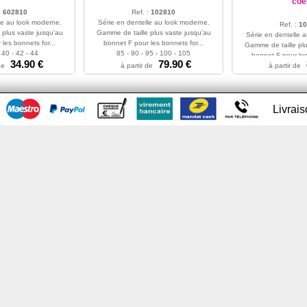
coe
:
602810
Ref. :
102810
le au look moderne.
Série en dentelle au look moderne.
Ref. :
10
 plus vaste jusqu'au
Gamme de taille plus vaste jusqu'au
Série en dentelle 
les bonnets for...
bonnet F pour les bonnets for...
Gamme de taille plu
 40 - 42 - 44
85 - 90 - 95 - 100 - 105
bonnet F pour les
34.90 €
79.90 €
de
à partir de
80 - 85 - 90 - 9
à partir de
Livrai