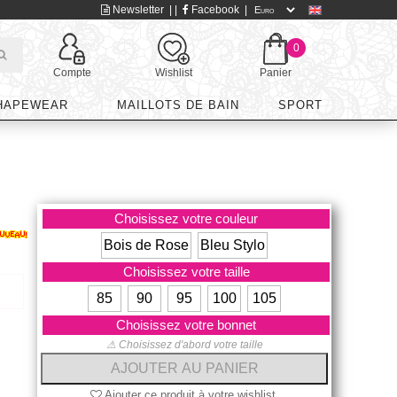
Newsletter
| |
Facebook
|
0
Compte
Wishlist
Panier
HAPEWEAR
MAILLOTS DE BAIN
SPORT
Choisissez votre couleur
Bois de Rose
Bleu Stylo
Choisissez votre taille
85
90
95
100
105
Choisissez votre bonnet
⚠ Choisissez d'abord votre taille
Ajouter ce produit à votre wishlist.