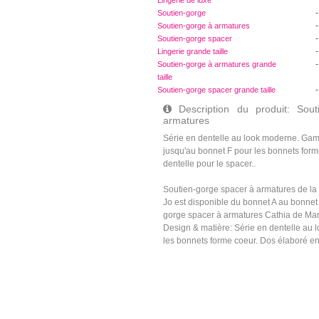
Lingerie de luxe
-
Soutien-gorge
-
Soutien-gorge à armatures
-
Soutien-gorge spacer
-
Lingerie grande taille
-
Soutien-gorge à armatures grande
taille
-
Soutien-gorge spacer grande taille
Description du produit: Sout
armatures
Série en dentelle au look moderne. Gamm
jusqu'au bonnet F pour les bonnets for
dentelle pour le spacer..
Soutien-gorge spacer à armatures de la 
Jo est disponible du bonnet A au bonnet E 
gorge spacer à armatures Cathia de Mari
Design & matière: Série en dentelle au 
les bonnets forme coeur. Dos élaboré en 