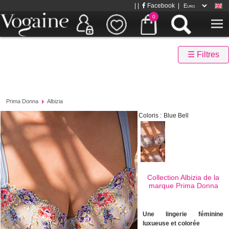
| |
Facebook
|
0
☰ Filtres
Prima Donna
Albizia
Coloris :
Blue Bell
Collection Albizia de la
marque
Prima Donna
Une lingerie féminine
luxueuse et colorée