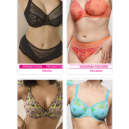
marque
de
lingerie
Prima
Donna, spécialiste des
bonnets profonds :
soutien-
gorge du bonnet C au
bonnet H,
soutien-gorge
à
armatures,
soutien-
gorge
balconnet couture
verticale,
soutien-gorge
balconnet rembourré,
slip,
culotte, shorty string et
string.
Shimla
Devdaha
PRIMA DONNA
PRIMA DONNA