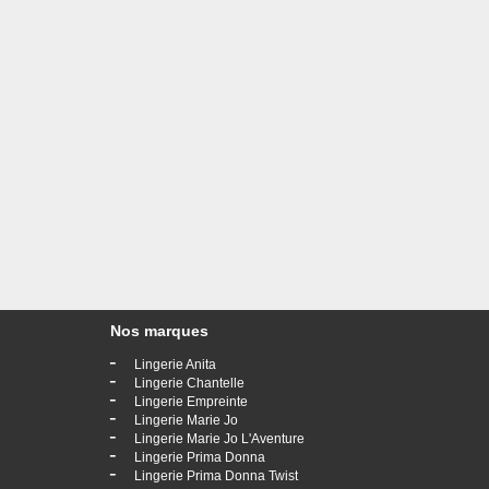
Nos marques
-
Lingerie Anita
-
Lingerie Chantelle
-
Lingerie Empreinte
-
Lingerie Marie Jo
-
Lingerie Marie Jo L'Aventure
-
Lingerie Prima Donna
-
Lingerie Prima Donna Twist