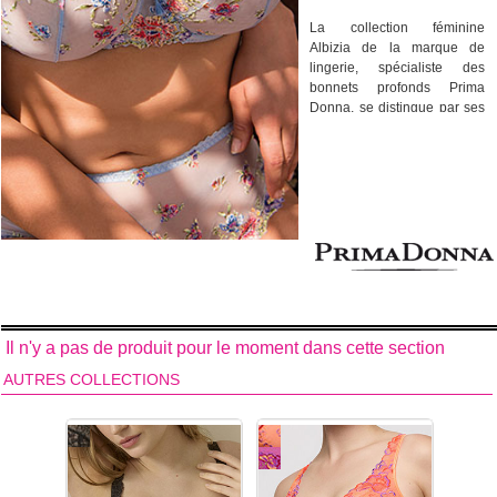
La collection féminine
Albizia de la marque de
lingerie, spécialiste des
bonnets profonds Prima
Donna, se distingue par ses
allures de haute couture.
Luxueuse et colorée, la
broderie fleurie de la lingerie
féminine Albizia confère un
style seventies chic à la
collection. Vous
succomberez aux trois
formes de soutiens-gorge,
dont le soutien-gorge avec
armatures disponible
jusqu'au bonnet H et quatre
Il n'y a pas de produit pour le moment dans cette section
formes de slips !
Dentelle brodée sur tulle.
AUTRES COLLECTIONS
Découvrez tous les
modèles de dessous
féminins de la
collection Albizia de la
grande