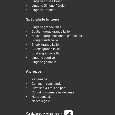
-
Lingerie Louisa Bracq
-
Lingerie Simone Pérèle
-
Lingerie Triumph
Spécialiste lingerie
-
Lingerie grande taille
-
Soutien-gorge grande taille
-
Soutien-gorge balconnet grande taille
-
String grande taille
-
Shorty grande taille
-
Culotte grande taille
-
Bustier grande taille
-
Lingerie sportive
-
Lingerie gainante
A propos
-
Parrainage
-
Comment commander
-
Livraison & Frais de port
-
Conditions générales de vente
-
Nous contacter
-
Notice légale
Suivez-nous sur