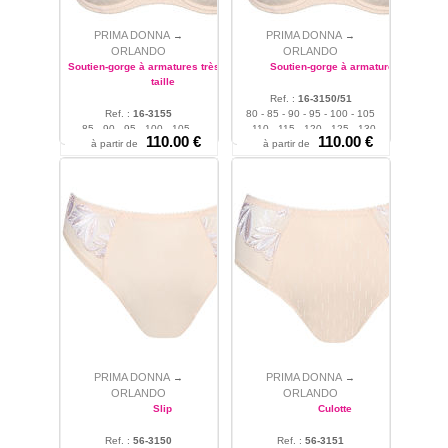
grande
marque
de
lingerie
Prima
PRIMA DONNA
PRIMA DONNA
→
→
Donna, spécialiste des
ORLANDO
ORLANDO
bonnets profonds :
soutien-
Soutien-gorge à armatures très grande
Soutien-gorge à armatures
gorge du bonnet C au
taille
bonnet J,
soutien-gorge
à
Ref. :
16-3150/51
Ref. :
16-3155
80 - 85 - 90 - 95 - 100 - 105
armatures,
soutien-gorge à
85 - 90 - 95 - 100 - 105 -
- 110 - 115 - 120 - 125 - 130
armature bord sup confort,
110.00 €
110.00 €
à partir de
110 - 115
à partir de
body
, string,
slip, culotte et
shorty string.
PRIMA DONNA
PRIMA DONNA
→
→
ORLANDO
ORLANDO
Slip
Culotte
Ref. :
56-3150
Ref. :
56-3151