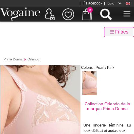
| |
Facebook
|
0
☰ Filtres
Prima Donna
Orlando
Coloris :
Pearly Pink
Collection Orlando de la
marque
Prima Donna
Une lingerie féminine au
look délicat et audacieux