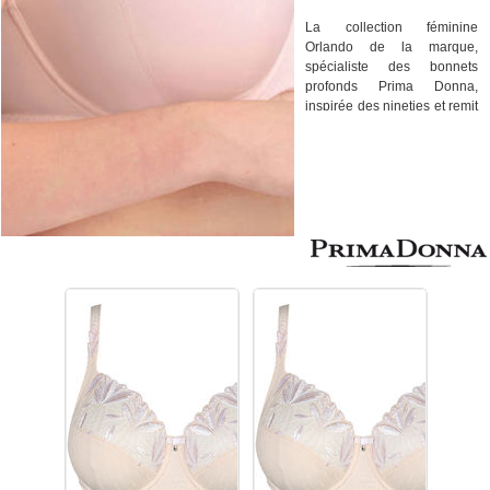
La collection féminine
Orlando de la marque,
spécialiste des bonnets
profonds Prima Donna,
inspirée des nineties et remit
au goût du jour pour les
femmes à la poitrine
généreuse et qui l'assume !
La collection de lingerie
Orlando est réalisé en
broderie florale en deux tons
qui accrochent la lumière.
Vous succomberez aux deux
formes de soutiens-gorge,
dont le soutien-gorge avec
armatures disponible
jusqu'au bonnet J, au body
et quatre formes de slips !
Broderie florale.
Découvrez tous les
modèles de dessous
féminins de la
collection Orlando de la