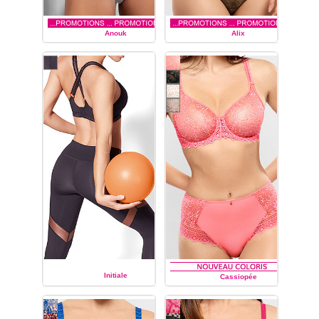
Anouk
Alix
EMPREINTE
EMPREINTE
Initiale
Cassiopée
EMPREINTE
EMPREINTE