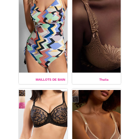
modèles de sous-
vêtements de la collection
de lingerie de luxe
Ginger
de la marque
Empreinte :
soutiens-gorge
du bonnet C au bonnet
G,
soutien-gorge corbeille
à
armatures,
soutien-gorge
classique
à armatures,
slip,
shorty, culotte et tanga
jarretelles amovibles.
MAILLOTS DE BAIN
Thalia
EMPREINTE
EMPREINTE