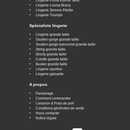
Lingerie Prima Donna Twist
-
Lingerie Louisa Bracq
-
Lingerie Simone Pérèle
-
Lingerie Triumph
Spécialiste lingerie
-
Lingerie grande taille
-
Soutien-gorge grande taille
-
Soutien-gorge balconnet grande taille
-
String grande taille
-
Shorty grande taille
-
Culotte grande taille
-
Bustier grande taille
-
Lingerie sportive
-
Lingerie gainante
A propos
-
Parrainage
-
Comment commander
-
Livraison & Frais de port
-
Conditions générales de vente
-
Nous contacter
-
Notice légale