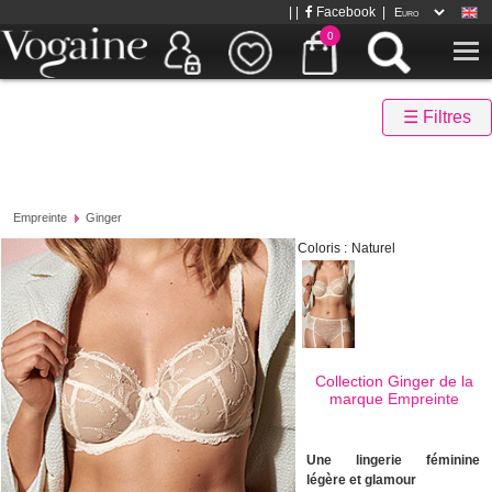
| |
Facebook
|
0
☰ Filtres
Empreinte
Ginger
Coloris :
Naturel
Collection Ginger de la
marque
Empreinte
Une lingerie féminine
légère et glamour