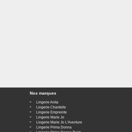
Nos marques
-
Lingerie Anita
-
Lingerie Chantelle
-
Lingerie Empreinte
-
Lingerie Marie Jo
-
Lingerie Marie Jo L'Aventure
-
Lingerie Prima Donna
-