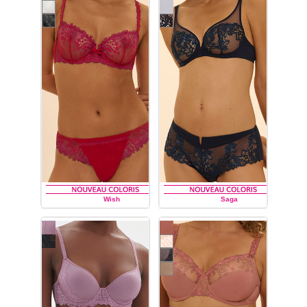
la marque Simone Pérèle
:
soutien-gorge du bonnet A
au bonnet F,
soutien-gorge
à armatures décolleté
plongeant,
soutien-gorge
corbeille,
soutien-gorge
push-up
, body,
shorty,
string,
slip
.
Wish
Saga
SIMONE PÉRÈLE
SIMONE PÉRÈLE