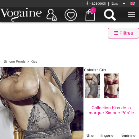
| |
Facebook
|
0
☰ Filtres
Simone Pérèle
Kiss
Coloris :
Gris
Collection Kiss de la
marque
Simone Pérèle
Une lingerie féminine