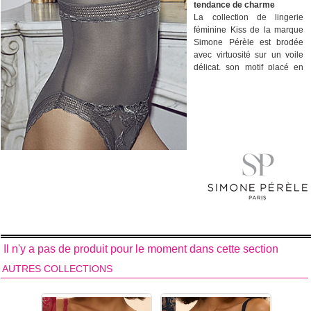
tendance de charme
La collection de lingerie
féminine Kiss de la marque
Simone Pérèle est brodée
avec virtuosité sur un voile
délicat, son motif placé en
fils ombrés offre richesse et
profondeur à votre silhouette
pour un rendu tendance et
débordant de charme.
Structuré par des bandes
élastiques d’inspiration
dentelle, la collection de
lingerie féminine Kiss de la
marque Simone Pérèle vous
apporte féminité et
maintien. Jouez selon vos
humeurs et faites-vous
plaisir avec les dessous Kiss
!
Broderie suisse sur voile
Il n'y a pas de produit pour le moment dans cette section
tribobal élastique.
AUTRES COLLECTIONS
Découvrez tous les sous-
vêtements de la collection
de lingerie féminine Kiss
de