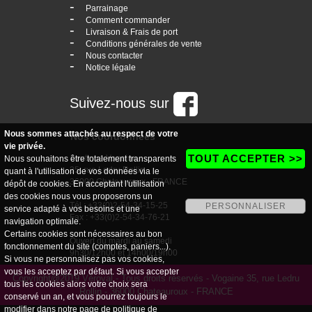
-
Parrainage
-
Comment commander
-
Livraison & Frais de port
-
Conditions générales de vente
-
Nous contacter
-
Notice légale
Suivez-nous sur
Nous sommes attachés au respect de votre
Nos coordonnées
vie privée.
TOUT ACCEPTER >>
boutique Vogaine
Nous souhaitons être totalement transparents
35, rue Ledru Rollin
quant à l'utilisation de vos données via le
36000 Chateauroux - FRANCE
dépôt de cookies. En acceptant l'utilisation
des cookies nous vous proposerons un
Tél : +33(0)2-54-34-15-25
PERSONNALISER
service adapté à vos besoins et une
Fax : +33(0)2-54-34-76-21
navigation optimale.
Certains cookies sont nécessaires au bon
Ouvert du mardi au samedi
fonctionnement du site (comptes, paniers...).
9h30/12h00 et 14h00/19h00
Si vous ne personnalisez pas vos cookies,
vous les acceptez par défaut. Si vous accepter
Copyright@2019 Véroval - Tous droits réservés - Vogaine 35, rue Ledru
tous les cookies alors votre choix sera
Rollin - 36000 Chateauroux - FRANCE
conservé un an, et vous pourrez toujours le
modifier dans notre page de
politique de