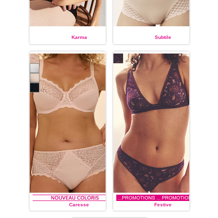
Karma
Subtile
SIMONE PÉRÈLE
SIMONE PÉRÈLE
Caresse
Festive