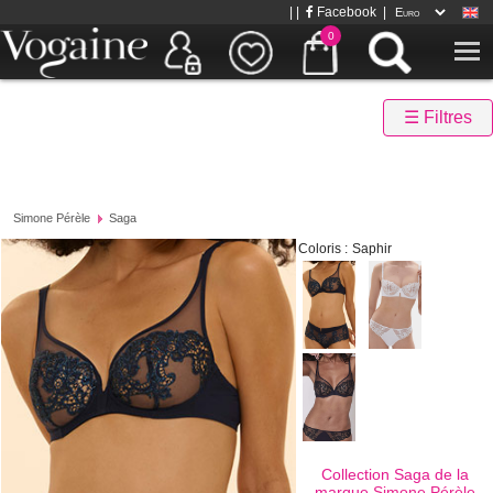
| |
Facebook
|
0
☰ Filtres
Simone Pérèle
Saga
Coloris :
Saphir
Collection Saga de la
marque
Simone Pérèle