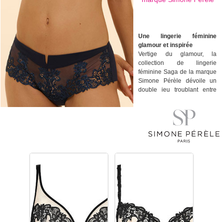
Une lingerie féminine
glamour et inspirée
Vertige du glamour, la
collection de lingerie
féminine Saga de la marque
Simone Pérèle dévoile un
double jeu troublant entre
guipure ornementale et
pureté des lignes. Inspirée
d'archives, la guipure ciselée
est soulignée par des biais
qui viennent structurer ces
modèles de dessous
féminins haute couture. La
collection de lingerie
féminine Saga de la marque
Simone Pérèle décline en
plusieurs modèles de sous-
vêtements ; 3 soutiens-gorge
et 4 culottes, pour les
amatrices de parures de