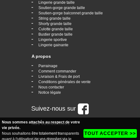
-
Lingerie grande taille
-
Soutien-gorge grande taille
-
Soutien-gorge balconnet grande taille
-
String grande taille
-
Shorty grande taille
-
Culotte grande taille
-
Bustier grande taille
-
Lingerie sportive
-
Lingerie gainante
A propos
-
Parrainage
-
Comment commander
-
Livraison & Frais de port
-
Conditions générales de vente
-
Nous contacter
-
Notice légale
Suivez-nous sur
Nous sommes attachés au respect de votre
Nos coordonnées
vie privée.
TOUT ACCEPTER >>
boutique Vogaine
Nous souhaitons être totalement transparents
35, rue Ledru Rollin
quant à l'utilisation de vos données via le