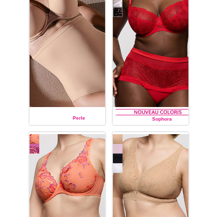
verticale, body, slip, culotte,
string, shorty string.
Perle
Sophora
PRIMA DONNA
PRIMA DONNA