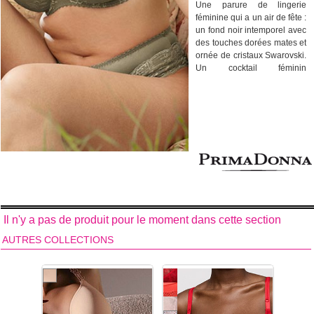
Une parure de lingerie
féminine qui a un air de fête :
un fond noir intemporel avec
des touches dorées mates et
ornée de cristaux Swarovski.
Un cocktail féminin
résolument séduisant qui
sublimera vos courbes. Les
soutiens-gorge de la
collection de lingerie Delight
de la marque Prima Donna
offre un soutien
irréprochable aux poitrines
les plus généreuses
(jusqu'au bonnet I).
Broderie
sur tulle et critaux Swarovski.
Il n'y a pas de produit pour le moment dans cette section
Découvrez toute la
collection de lingerie
AUTRES COLLECTIONS
Delight
de la marque Prima
Donna :
soutien-gorge du
bonnet B au bonnet
I,
soutien-gorge
à
armatures,
soutien-
gorge
balconnet couture