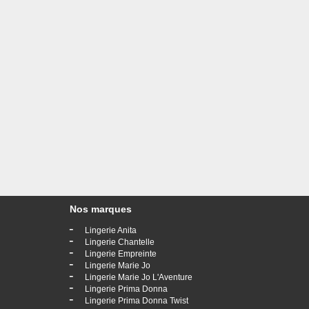
Nos marques
-
Lingerie Anita
-
Lingerie Chantelle
-
Lingerie Empreinte
-
Lingerie Marie Jo
-
Lingerie Marie Jo L'Aventure
-
Lingerie Prima Donna
-
Lingerie Prima Donna Twist