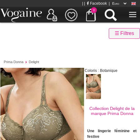
| |
Facebook
|
0
☰ Filtres
Prima Donna
Delight
Coloris :
Botanique
Collection Delight de la
marque
Prima Donna
Une lingerie féminine et
festive