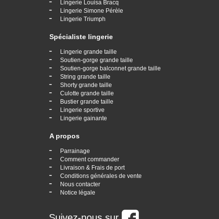
-
Lingerie Louisa Bracq
-
Lingerie Simone Pérèle
-
Lingerie Triumph
Spécialiste lingerie
-
Lingerie grande taille
-
Soutien-gorge grande taille
-
Soutien-gorge balconnet grande taille
-
String grande taille
-
Shorty grande taille
-
Culotte grande taille
-
Bustier grande taille
-
Lingerie sportive
-
Lingerie gainante
A propos
-
Parrainage
-
Comment commander
-
Livraison & Frais de port
-
Conditions générales de vente
-
Nous contacter
-
Notice légale
Suivez-nous sur