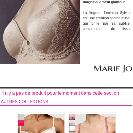
magnifiquement glamour
La lingerie féminine Sylvia
est une création somptueuse
qui brille par sa subtile
combinaison de tissu
chatoyant et de motif mat,
agrémentée d'une délicate
dentelle. Cette lingerie
féminine vous offre une
touche de légèreté et de
raffinement ! Raffinée et
glamour, la collection de
lingerie féminine Sylvia de la
marque Haute Lingerie
Marie Jo se décline en cinq
formes de soutiens-gorge et
Il n'y a pas de produit pour le moment dans cette section
quatre formes de bas.
Tissu
imprimé et dentelle.
AUTRES COLLECTIONS
Découvrez tous les
modèles de dessous de la
collection de lingerie
féminine Sylvia
de la
marque de Haute Lingerie