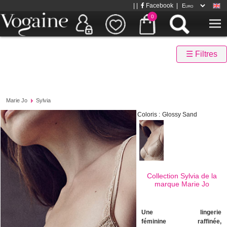
| |
Facebook
|
0
☰ Filtres
Marie Jo
Sylvia
Coloris :
Glossy Sand
Collection Sylvia de la
marque
Marie Jo
Une lingerie
féminine raffinée,