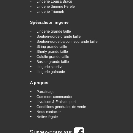
-
Lingerie Louisa Bracq
-
Lingerie Simone Pérèle
-
Lingerie Triumph
Spécialiste lingerie
-
Lingerie grande taille
-
Soutien-gorge grande taille
-
Soutien-gorge balconnet grande taille
-
String grande taille
-
Shorty grande taille
-
Culotte grande taille
-
Bustier grande taille
-
Lingerie sportive
-
Lingerie gainante
A propos
-
Parrainage
-
Comment commander
-
Livraison & Frais de port
-
Conditions générales de vente
-
Nous contacter
-
Notice légale
Suivez-nous sur