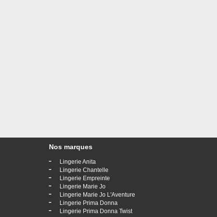
Nos marques
-
Lingerie Anita
-
Lingerie Chantelle
-
Lingerie Empreinte
-
Lingerie Marie Jo
-
Lingerie Marie Jo L'Aventure
-
Lingerie Prima Donna
-
Lingerie Prima Donna Twist