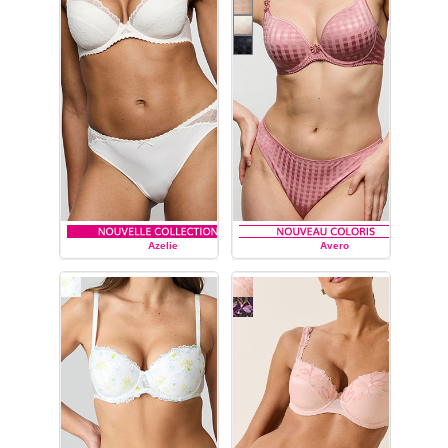
Marie Jo :
soutiens-gorge
du bonnet A au bonnet
F,
soutien-gorge à
armatures
,
soutien-gorge
balconnet rembourré
couture,
soutien-gorge
rembourré forme
coeur,
soutien-gorge
rembourré
balconnet,
soutien-gorge
push up,
slip, string, culotte
et shorty string.
Azelie
Avero
MARIE JO
MARIE JO