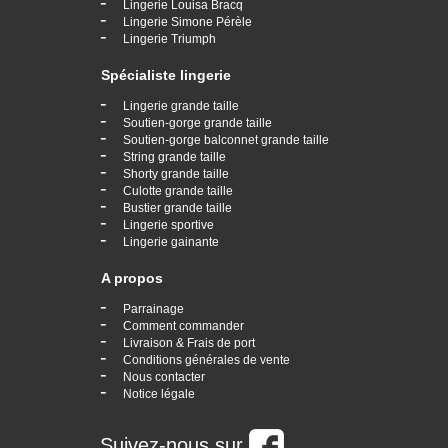
-
Lingerie Louisa Bracq
-
Lingerie Simone Pérèle
-
Lingerie Triumph
Spécialiste lingerie
-
Lingerie grande taille
-
Soutien-gorge grande taille
-
Soutien-gorge balconnet grande taille
-
String grande taille
-
Shorty grande taille
-
Culotte grande taille
-
Bustier grande taille
-
Lingerie sportive
-
Lingerie gainante
A propos
-
Parrainage
-
Comment commander
-
Livraison & Frais de port
-
Conditions générales de vente
-
Nous contacter
-
Notice légale
Suivez-nous sur