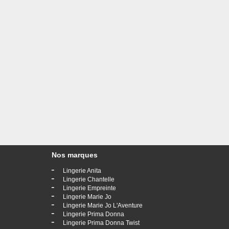
Nos marques
-
Lingerie Anita
-
Lingerie Chantelle
-
Lingerie Empreinte
-
Lingerie Marie Jo
-
Lingerie Marie Jo L'Aventure
-
Lingerie Prima Donna
-
Lingerie Prima Donna Twist