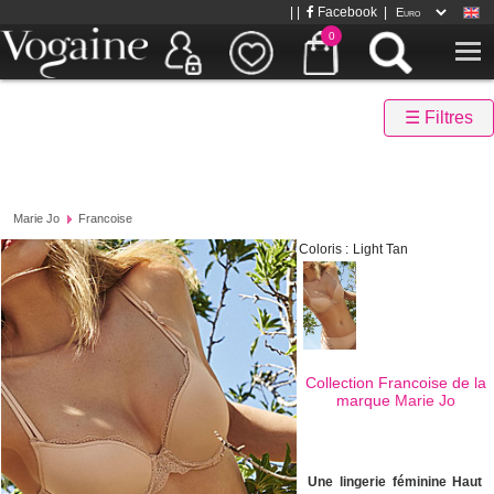
| |
Facebook
|
0
☰ Filtres
Marie Jo
Francoise
Coloris :
Light Tan
Collection Francoise de la
marque
Marie Jo
Une lingerie féminine Haut