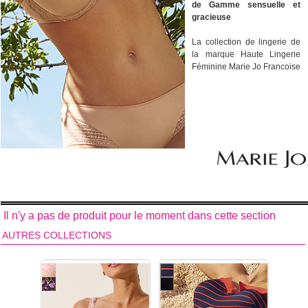
de Gamme sensuelle et
gracieuse
La collection de lingerie de
la marque Haute Lingerie
Féminine Marie Jo Francoise
vous fait découvrir une
combinaison sublime de
dentelle française haut de
gamme et de microfibre. La
finesse sensuelle de
l'imprimé fleuri en dentelle
trancende dans l'ensemble
de ces parures. La collection
de lingerie féminine
Francoise de la marque
Marie Jo se décline en cinq
Il n'y a pas de produit pour le moment dans cette section
formes de soutiens-gorge et
quatre formes de bas.
AUTRES COLLECTIONS
Broderie et dentelle raffinée.
Découvrez tous les
modèles de dessous de la
collection de lingerie
féminine Francoise
de la