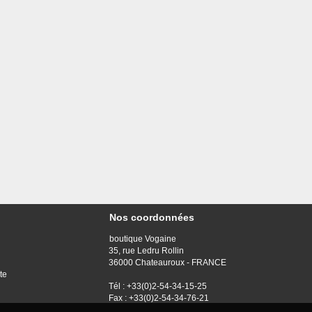
Nos coordonnées
boutique Vogaine
35, rue Ledru Rollin
36000 Chateauroux - FRANCE
te
Tél : +33(0)2-54-34-15-25
Fax : +33(0)2-54-34-76-21