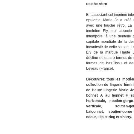
touche rétro
En associant cet imprimé int
opulente, Marie Jo a créé 
avec une touche rétro. La c
féminine Ely, qui associe
intemporel à une dentelle 
capitale mondiale de la dent
incontesté de cette saison. La
Ely de la marque Haute L
décline en quatre formes de s
formes de bas.
Tissu et den
Leveau (France).
Découvrez tous les modèl
collection de lingerie fémi
de Haute Lingerie Marie J
bonnet A au bonnet F,
s
horizontale,
soutien-gorg
verticale,
soutien
balconnet,
soutien-gorg
coeur,
slip, string et shorty.