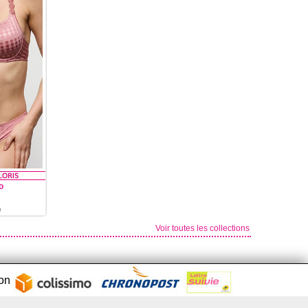
o
O
Voir toutes les collections
son