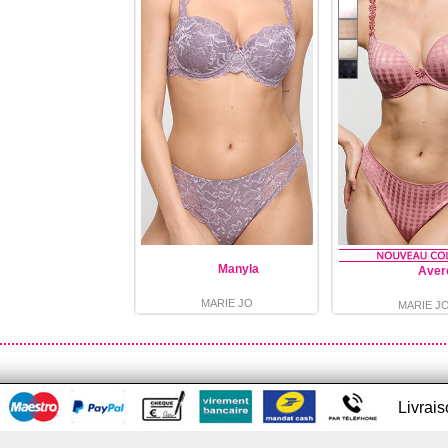
Manyla
Aver
MARIE JO
MARIE J
Livrai