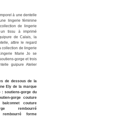
emporel à une dentelle
une lingerie féminine
ollection de lingerie
 un tissu à imprimé
guipure de Calais, la
elle, attire le regard
 collection de lingerie
ingerie Marie Jo se
outiens-gorge et trois
telle guipure Atelier
es de dessous de la
nine Ely
de la marque
o :
soutiens-gorge du
outien-gorge
couture
e balconnet couture
-gorge rembourré
e rembourré forme