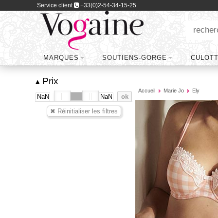
Service client
+33(0)2-54-34-15-25
MARQUES
SOUTIENS-GORGE
CULOT
Prix
▴
Accueil
Marie Jo
Ely