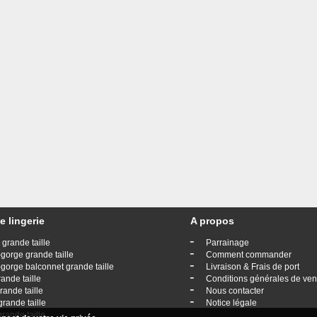
e lingerie
A propos
-
 grande taille
Parrainage
-
gorge grande taille
Comment commander
-
gorge balconnet grande taille
Livraison & Frais de port
-
rande taille
Conditions générales de ven
-
rande taille
Nous contacter
-
grande taille
Notice légale
grande taille