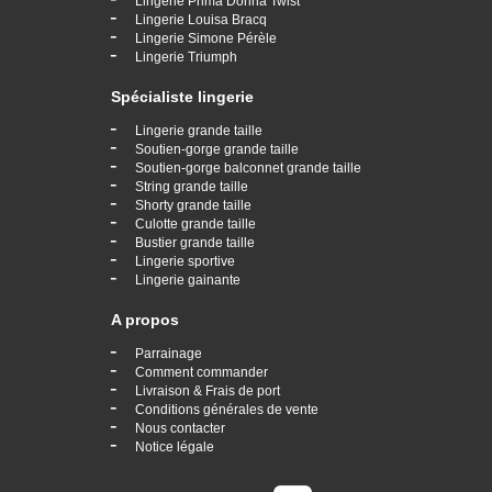
Lingerie Prima Donna Twist
-
Lingerie Louisa Bracq
-
Lingerie Simone Pérèle
-
Lingerie Triumph
Spécialiste lingerie
-
Lingerie grande taille
-
Soutien-gorge grande taille
-
Soutien-gorge balconnet grande taille
-
String grande taille
-
Shorty grande taille
-
Culotte grande taille
-
Bustier grande taille
-
Lingerie sportive
-
Lingerie gainante
A propos
-
Parrainage
-
Comment commander
-
Livraison & Frais de port
-
Conditions générales de vente
-
Nous contacter
-
Notice légale