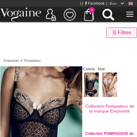
| |
Facebook
|
0
☰ Filtres
Empreinte
Pompadour
Coloris :
Noir
Collection Pompadour de
la marque
Empreinte
Collection POMPADOUR de