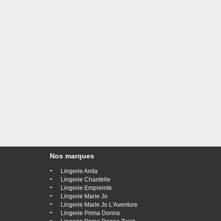
Nos marques
-
Lingerie Anita
-
Lingerie Chantelle
-
Lingerie Empreinte
-
Lingerie Marie Jo
-
Lingerie Marie Jo L'Aventure
-
Lingerie Prima Donna
-