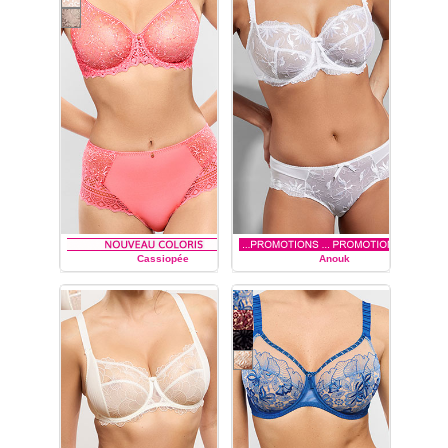
Découvrez toute la
collection de lingerie
Pompadour
de la marque
Empreinte :
soutien-gorge
du bonnet C au bonnet
G
,
soutien-gorge
à
armatures,
soutien-gorge
corbeille, guêpière, shorty
string, slip, culotte.
Cassiopée
Anouk
EMPREINTE
EMPREINTE