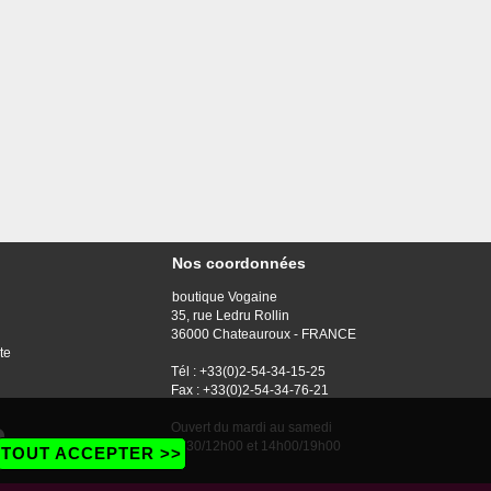
Nos coordonnées
boutique Vogaine
35, rue Ledru Rollin
36000 Chateauroux - FRANCE
te
Tél : +33(0)2-54-34-15-25
Fax : +33(0)2-54-34-76-21
Ouvert du mardi au samedi
9h30/12h00 et 14h00/19h00
TOUT ACCEPTER >>