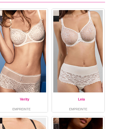
Verity
Leia
EMPREINTE
EMPREINTE