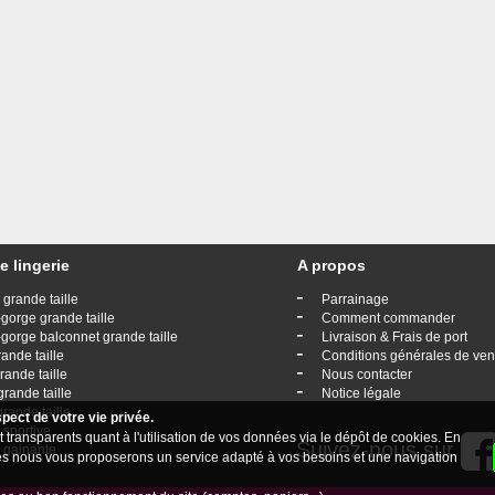
e lingerie
A propos
-
 grande taille
Parrainage
-
gorge grande taille
Comment commander
-
gorge balconnet grande taille
Livraison & Frais de port
-
rande taille
Conditions générales de ven
-
rande taille
Nous contacter
-
grande taille
Notice légale
grande taille
ect de votre vie privée.
 sportive
 transparents quant à l'utilisation de vos données via le dépôt de cookies. En
Suivez-nous sur
e gainante
kies nous vous proposerons un service adapté à vos besoins et une navigation