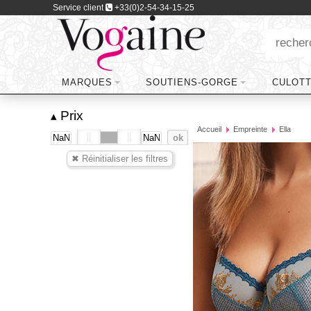
Service client
+33(0)2-54-34-15-25
MARQUES
SOUTIENS-GORGE
CULOT
Prix
▴
Accueil
Empreinte
Ella