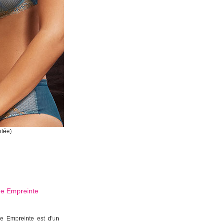
itée)
que
Empreinte
ue Empreinte est d'un