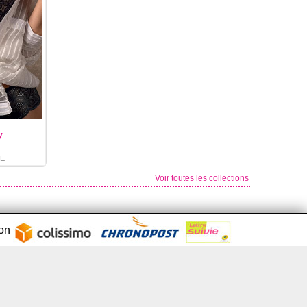
y
E
Voir toutes les collections
son