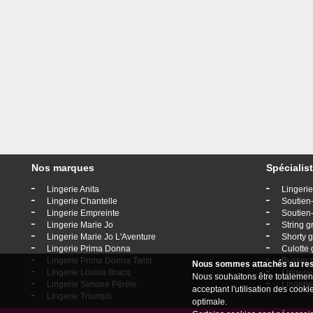
Nos marques
Spécialist
-
-
Lingerie Anita
Lingerie
-
-
Lingerie Chantelle
Soutien-
-
-
Lingerie Empreinte
Soutien-
-
-
Lingerie Marie Jo
String g
-
-
Lingerie Marie Jo L'Aventure
Shorty g
-
-
Lingerie Prima Donna
Culotte 
-
-
Lingerie Prima Donna Twist
Bustier 
Nous sommes attachés au resp
-
-
Lingerie Louisa Bracq
Lingerie
Nous souhaitons être totalement
-
-
Lingerie Simone Pérèle
Lingeri
acceptant l'utilisation des coo
-
Lingerie Triumph
optimale.