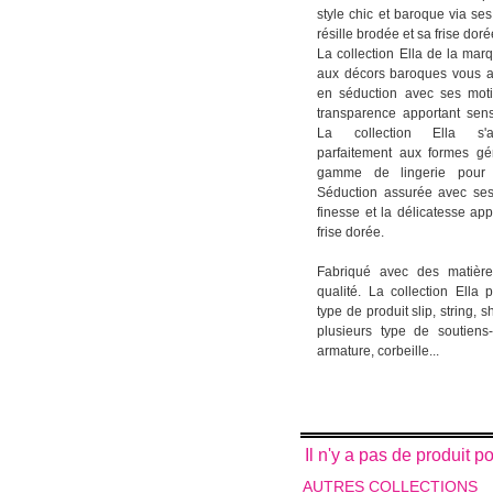
style chic et baroque via ses
résille brodée et sa frise doré
La collection Ella de la mar
aux décors baroques vous a
en séduction avec ses moti
transparence apportant sens
La collection Ella s'a
parfaitement aux formes g
gamme de lingerie pour l
Séduction assurée avec ses f
finesse et la délicatesse app
frise dorée.
Fabriqué avec des matière
qualité. La collection Ell
type de produit slip, string, sh
plusieurs type de soutien
armature, corbeille...
Il n'y a pas de produit 
AUTRES COLLECTIONS