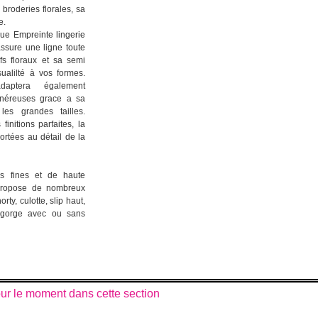
 broderies florales, sa
e.
que Empreinte lingerie
ssure une ligne toute
fs floraux et sa semi
ualilté à vos formes.
daptera également
énéreuses grace a sa
es grandes tailles.
initions parfaites, la
ortées au détail de la
s fines et de haute
a propose de nombreux
orty, culotte, slip haut,
s-gorge avec ou sans
pour le moment dans cette section