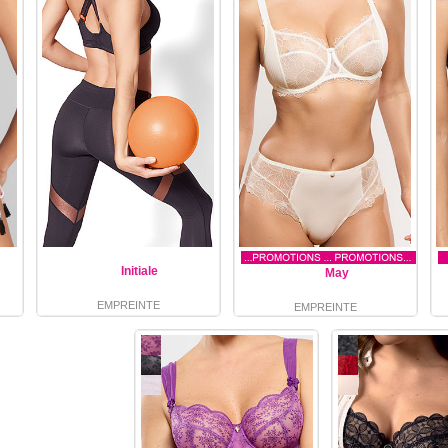
Initiale
May
EMPREINTE
EMPREINTE