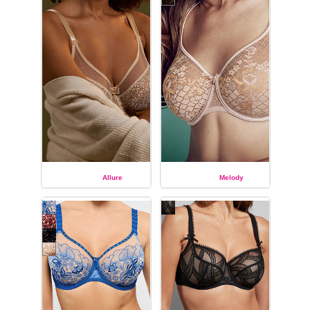
Découvrez tous les
modèles des dessous
féminins de la collection de
lingerie de luxe Carmen
de
la grande marque de
lingerie Empreinte
:
soutien-gorge du bonnet C
au bonnet H,
soutien-
gorge
corbeille à
armatures,
soutien-
gorge
classique à
armatures,
slip, string,
shorty, culotte.
Allure
Melody
EMPREINTE
EMPREINTE