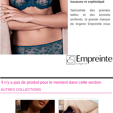
luxueuse et sophistiqué
Spécialiste des grandes
tailles et des bonnets
profonds, la grande marque
de lingerie Empreinte nous
invite à découvrir la
collection de dessous
féminins Carmen. La
collection de lingerie
féminine Carmen de la
marque Empreinte propose
une gamme de modèles
plein de féminité et de grâce.
La somptuosité graphique
de sa broderie apporte une
séduction sophistiquée à
cette lingerie ultra féminine.
Il n'y a pas de produit pour le moment dans cette section
Un sublime travail de
corsetier français avec ses
AUTRES COLLECTIONS
broderies délicates et
extrêmement
décoratives.
Délicate et
somptueuse broderie sur
tulle.