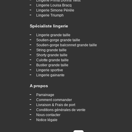
Lingerie Prima Donna Twist
-
Lingerie Louisa Bracq
-
Lingerie Simone Pérèle
-
Lingerie Triumph
Spécialiste lingerie
-
Lingerie grande taille
-
Soutien-gorge grande taille
-
Soutien-gorge balconnet grande taille
-
String grande taille
-
Shorty grande taille
-
Culotte grande taille
-
Bustier grande taille
-
Lingerie sportive
-
Lingerie gainante
A propos
-
Parrainage
-
Comment commander
-
Livraison & Frais de port
-
Conditions générales de vente
-
Nous contacter
-
Notice légale