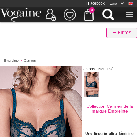
| |
Facebook
|
0
☰ Filtres
Empreinte
Carmen
Coloris :
Bleu Irisé
Collection Carmen de la
marque
Empreinte
Une lingerie ultra féminine