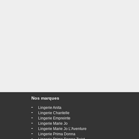
Nos marques
-
Lingerie Anita
-
Lingerie Chantelle
-
Lingerie Empreinte
-
Lingerie Marie Jo
-
Lingerie Marie Jo L'Aventure
-
Lingerie Prima Donna
-