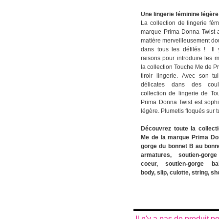
Une lingerie féminine légère
La collection de lingerie fé
marque Prima Donna Twist a
matière merveilleusement dou
dans tous les défilés ! Il
raisons pour introduire les 
la collection Touche Me de P
tiroir lingerie. Avec son t
délicates dans des coul
collection de lingerie de 
Prima Donna Twist est soph
légère.
Plumetis floqués sur tu
Découvrez toute la collect
Me
de la marque Prima Do
gorge du bonnet B au bonn
armatures,
soutien-gor
coeur,
soutien-gorge
b
body,
slip,
culotte, string,
sho
Il n'y a pas de produit 