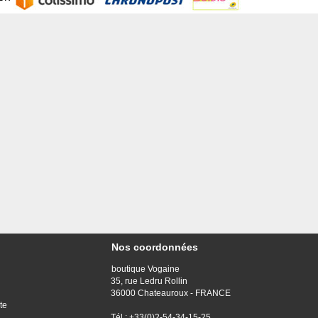
Nos coordonnées
boutique Vogaine
35, rue Ledru Rollin
36000 Chateauroux - FRANCE
te
Tél : +33(0)2-54-34-15-25