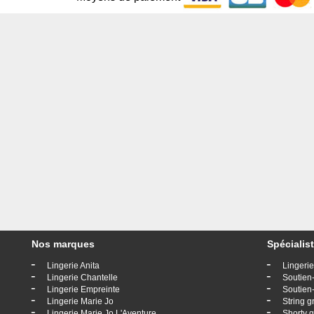
Nos marques
Spécialist
-
-
Lingerie Anita
Lingerie
-
-
Lingerie Chantelle
Soutien-
-
-
Lingerie Empreinte
Soutien-
-
-
Lingerie Marie Jo
String g
-
-
Lingerie Marie Jo L'Aventure
Shorty g