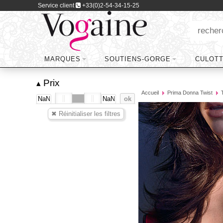
Service client
+33(0)2-54-34-15-25
MARQUES
SOUTIENS-GORGE
CULOT
Prix
▴
Accueil
Prima Donna Twist