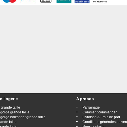
e lingerie
A propos
-
 grande taille
Parrainage
-
gorge grande taille
Comment commander
-
gorge balconnet grande taille
Livraison & Frais de port
-
rande taille
Conditions générales de ven
-
rande taille
Nous contacter