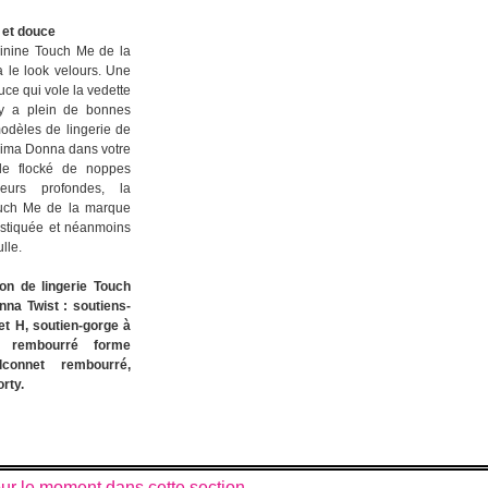
 et douce
minine Touch Me de la
 le look velours. Une
ce qui vole la vedette
 y a plein de bonnes
modèles de lingerie de
rima Donna dans votre
ulle flocké de noppes
eurs profondes, la
Touch Me de la marque
istiquée et néanmoins
lle.
ion de lingerie Touch
nna Twist :
soutiens-
et H,
soutien-gorge
à
ge rembourré forme
alconnet
rembourré
,
rty.
pour le moment dans cette section