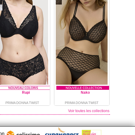
Rupi
Nako
PRIMA DONNA TWIST
PRIMA DONNA TWIST
Voir toutes les collections
son