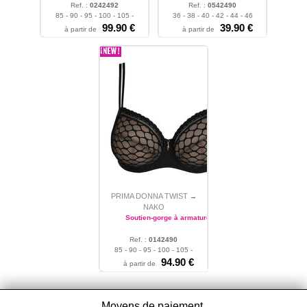
Ref. :
0242492
Ref. :
0542490
85 - 90 - 95 - 100 - 105 -
36 - 38 - 40 - 42 - 44 - 46
110
99.90 €
39.90 €
à partir de
à partir de
PRIMA DONNA TWIST
→
NAKO
Soutien-gorge à armatures
Ref. :
0142490
85 - 90 - 95 - 100 - 105 -
110 - 115
94.90 €
à partir de
Moyens de paiement