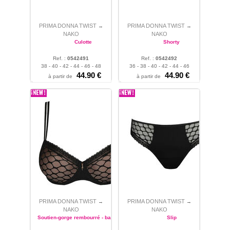
PRIMA DONNA TWIST
PRIMA DONNA TWIST
→
→
NAKO
NAKO
Culotte
Shorty
Ref. :
0542491
Ref. :
0542492
38 - 40 - 42 - 44 - 46 - 48
36 - 38 - 40 - 42 - 44 - 46
44.90 €
44.90 €
à partir de
à partir de
PRIMA DONNA TWIST
PRIMA DONNA TWIST
→
→
NAKO
NAKO
Soutien-gorge rembourré - balconnet
Slip