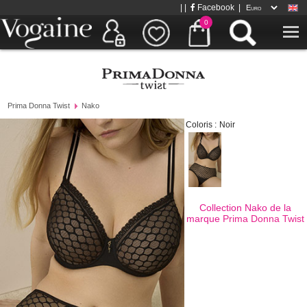
| |
Facebook
|
0
Prima Donna Twist
Nako
Coloris :
Noir
Collection Nako de la
marque
Prima Donna Twist