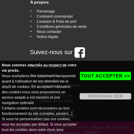
A propos
-
Parrainage
-
Comment commander
-
Livraison & Frais de port
-
Conditions générales de vente
-
Nous contacter
-
Notice légale
Suivez-nous sur
Nous sommes attachés au respect de votre
Nos coordonnées
vie privée.
TOUT ACCEPTER >>
boutique Vogaine
Nous souhaitons être totalement transparents
35, rue Ledru Rollin
quant à l'utilisation de vos données via le
36000 Chateauroux - FRANCE
dépôt de cookies. En acceptant l'utilisation
des cookies nous vous proposerons un
Tél : +33(0)2-54-34-15-25
PERSONNALISER
service adapté à vos besoins et une
Fax : +33(0)2-54-34-76-21
navigation optimale.
Certains cookies sont nécessaires au bon
Ouvert du mardi au samedi
fonctionnement du site (comptes, paniers...).
9h30/12h00 et 14h00/19h00
Si vous ne personnalisez pas vos cookies,
vous les acceptez par défaut. Si vous accepter
Copyright@2019 Véroval - Tous droits réservés - Vogaine 35, rue Ledru
tous les cookies alors votre choix sera
Rollin - 36000 Chateauroux - FRANCE