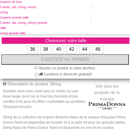
Lingerie de luxe
-
Culotte, slip, string, shorty
-
string
-
Lingerie grande taille
-
Culotte, slip, string, shorty grande
taille
-
string grande taille
Choisissez votre taille
36
38
40
42
44
46
Ajouter ce produit à votre wishlist.
Livraison à domicile gratuite!
Description du produit: String
Voir tous les
Dentelle noire avec motif sexy en résille sur une
produits de la
base beige, picot sur le haut des bonnets et des
marque
culottes.Chic pour les fêtes, confortable au quotidien.
Tendance boudoir..
String de la collection de lingerie féminine Nako de la marque française Prima
Donna Twist est disponible de la taille 36 à la taille 46 pour les grandes tailles.
String Nako de Prima Donna Twist est disponible en une seule couleur.