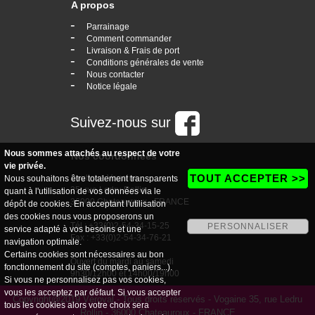
A propos
-
Parrainage
-
Comment commander
-
Livraison & Frais de port
-
Conditions générales de vente
-
Nous contacter
-
Notice légale
Suivez-nous sur
Nous sommes attachés au respect de votre
Nos coordonnées
vie privée.
TOUT ACCEPTER >>
boutique Vogaine
Nous souhaitons être totalement transparents
35, rue Ledru Rollin
quant à l'utilisation de vos données via le
36000 Chateauroux - FRANCE
dépôt de cookies. En acceptant l'utilisation
des cookies nous vous proposerons un
Tél : +33(0)2-54-34-15-25
PERSONNALISER
service adapté à vos besoins et une
Fax : +33(0)2-54-34-76-21
navigation optimale.
Certains cookies sont nécessaires au bon
Ouvert du mardi au samedi
fonctionnement du site (comptes, paniers...).
9h30/12h00 et 14h00/19h00
Si vous ne personnalisez pas vos cookies,
vous les acceptez par défaut. Si vous accepter
Copyright@2019 Véroval - Tous droits réservés - Vogaine 35, rue Ledru
tous les cookies alors votre choix sera
Rollin - 36000 Chateauroux - FRANCE