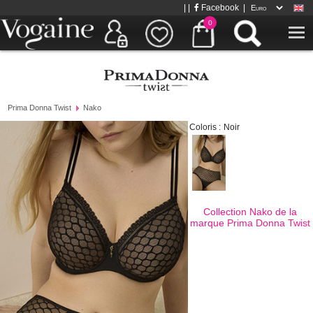
| |
Facebook
|
0
Prima Donna Twist
Nako
Coloris :
Noir
Collection Nako de la
marque
Prima Donna Twist