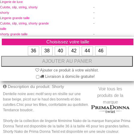
Lingerie de luxe
-
Culotte, slip, string, shorty
-
shorty
-
Lingerie grande taille
-
Culotte, slip, string, shorty grande
taille
-
shorty grande taille
Choisissez votre taille
36
38
40
42
44
46
Ajouter ce produit à votre wishlist.
Livraison à domicile gratuite!
Description du produit: Shorty
Voir tous les
Dentelle noire avec motif sexy en résille sur une
produits de la
base beige, picot sur le haut des bonnets et des
marque
culottes.Chic pour les fêtes, confortable au quotidien.
Tendance boudoir..
Shorty de la collection de lingerie féminine Nako de la marque française Prima
Donna Twist est disponible de la taille 36 à la taille 46 pour les grandes tailles.
Shorty Nako de Prima Donna Twist est disponible en une seule couleur.