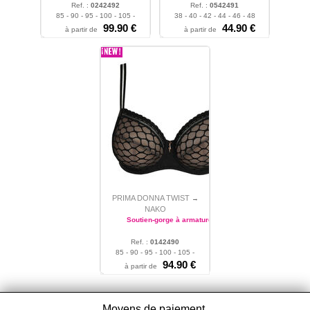
Ref. :
0242492
Ref. :
0542491
85 - 90 - 95 - 100 - 105 -
38 - 40 - 42 - 44 - 46 - 48
110
99.90 €
44.90 €
à partir de
à partir de
PRIMA DONNA TWIST
→
NAKO
Soutien-gorge à armatures
Ref. :
0142490
85 - 90 - 95 - 100 - 105 -
110 - 115
94.90 €
à partir de
Moyens de paiement