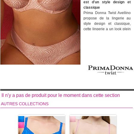
est d'un style design et
classique
Prima Donna Twist Avellino
propose de la lingerie au
style design et classique,
cette lingerie a un look plein
modernité et de sensualité
parfait pour mettre en valeur
vos courbes et se fera
discrète sous vos tenues. Un
esprit de séduction ressort
grace à son tissu satiné avec
un motif zébré de paillettes
fines. Le tissu orné d’un
subtil motif zébré graphique
apporte modernité et
sensualité. Cette lingerie
épousera confortablement
Il n'y a pas de produit pour le moment dans cette section
vos formes avec élégance
AUTRES COLLECTIONS
même pour les formes les
plus généreuses.
La collection Avellino est
concue avec des matières
fines de haute qualité.