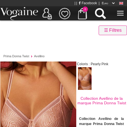
| |
Facebook
|
0
☰ Filtres
Prima Donna Twist
Avellino
Coloris :
Pearly Pink
Collection Avellino de la
marque
Prima Donna Twist
Collection Avellino de la
marque Prima Donna Twist