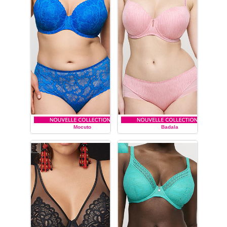
Sa couleur Pearly Pink,
neutre et chaleureuse, se
mariera parfaitement avec
vos tenues quotidiennes et
se fera discrète et sensuelle.
Cette lingerie par son design
et sa couleur est parfaite
pour tout type de peau que
ce soit sur les peaux claires
comme sur les peaux
foncées. La collection
Avellino propose de
nombreux type de produit
string, tanga, slip, shorty, slip
Mocuto
Badala
haut, plusieurs type de
soutiens-gorge à coque ou à
PRIMA DONNA TWIST
PRIMA DONNA TWIST
armature. Cette lingerie
s'adaptera également
parfaitement aux formes
généreuses.
Composition :
Polyamide:80%,
Elasthanne:20%