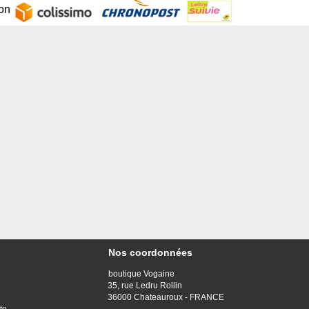
son
Nos coordonnées
boutique Vogaine
35, rue Ledru Rollin
36000 Chateauroux - FRANCE