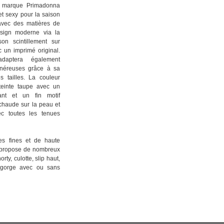
a marque Primadonna
et sexy pour la saison
 avec des matières de
design moderne via la
on scintillement sur
 un imprimé original.
adaptera également
énéreuses grâce à sa
tailles. La couleur
teinte taupe avec un
ant et un fin motif
t chaude sur la peau et
c toutes les tenues
es fines et de haute
o propose de nombreux
orty, culotte, slip haut,
s-gorge avec ou sans