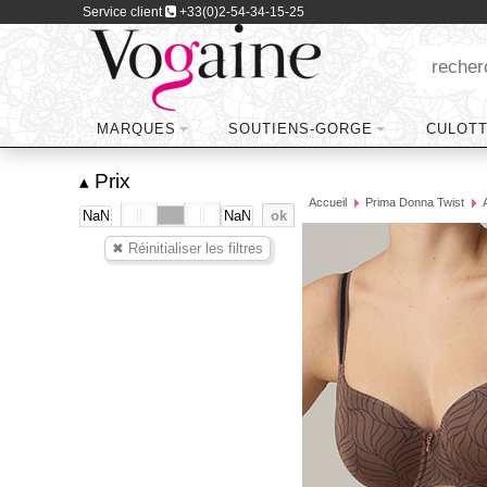
Service client
+33(0)2-54-34-15-25
MARQUES
SOUTIENS-GORGE
CULOT
Prix
▴
Accueil
Prima Donna Twist