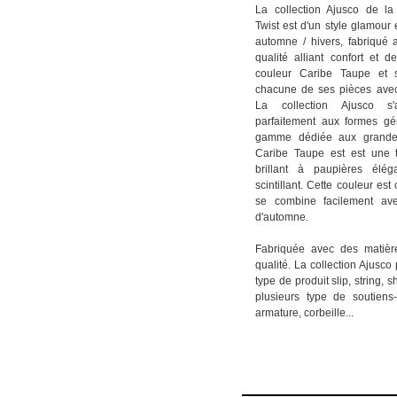
La collection Ajusco de l
Twist est d'un style glamour 
automne / hivers, fabriqué
qualité alliant confort et 
couleur Caribe Taupe et s
chacune de ses pièces avec
La collection Ajusco s'
parfaitement aux formes g
gamme dédiée aux grandes 
Caribe Taupe est est une 
brillant à paupières élég
scintillant. Cette couleur es
se combine facilement ave
d'automne.
Fabriquée avec des matièr
qualité. La collection Ajusc
type de produit slip, string, sh
plusieurs type de soutien
armature, corbeille...