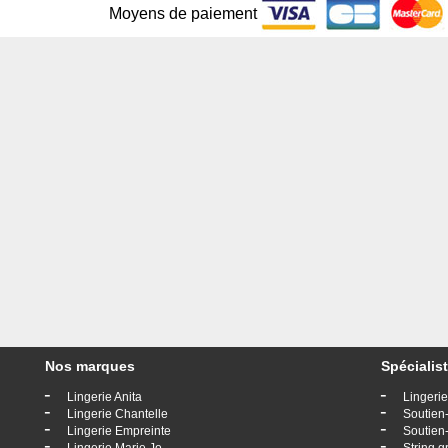
Moyens de paiement
Nos marques
Spécialist
-
-
Lingerie Anita
Lingerie
-
-
Lingerie Chantelle
Soutien-
-
-
Lingerie Empreinte
Soutien-
-
-