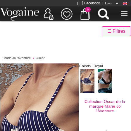
| |
Facebook
|
0
☰ Filtres
Marie Jo l'Aventure
Oscar
Coloris :
Royal
Collection Oscar de la
marque
Marie Jo
l'Aventure