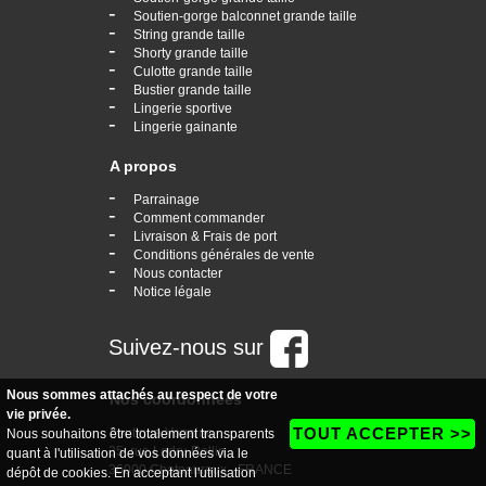
-
Soutien-gorge balconnet grande taille
-
String grande taille
-
Shorty grande taille
-
Culotte grande taille
-
Bustier grande taille
-
Lingerie sportive
-
Lingerie gainante
A propos
-
Parrainage
-
Comment commander
-
Livraison & Frais de port
-
Conditions générales de vente
-
Nous contacter
-
Notice légale
Suivez-nous sur
Nous sommes attachés au respect de votre
Nos coordonnées
vie privée.
TOUT ACCEPTER >>
boutique Vogaine
Nous souhaitons être totalement transparents
35, rue Ledru Rollin
quant à l'utilisation de vos données via le
36000 Chateauroux - FRANCE
dépôt de cookies. En acceptant l'utilisation