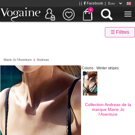
| |
Facebook
|
0
☰ Filtres
Marie Jo l'Aventure
Andreas
Coloris :
Winter stripes
Collection Andreas de la
marque
Marie Jo
l'Aventure