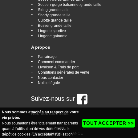
-
Soutien-gorge balconnet grande taille
-
String grande taille
-
Shorty grande taille
-
Culotte grande taille
-
Bustier grande taille
-
Lingerie sportive
-
Lingerie gainante
A propos
-
Parrainage
-
Comment commander
-
Livraison & Frais de port
-
Conditions générales de vente
-
Nous contacter
-
Notice légale
Suivez-nous sur
Nous sommes attachés au respect de votre
Nos coordonnées
vie privée.
TOUT ACCEPTER >>
boutique Vogaine
Nous souhaitons être totalement transparents
35, rue Ledru Rollin
quant à l'utilisation de vos données via le
36000 Chateauroux - FRANCE
dépôt de cookies. En acceptant l'utilisation