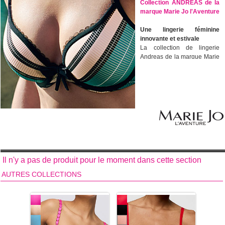
Collection ANDREAS de la
marque Marie Jo l'Aventure
Une lingerie féminine
innovante et estivale
La collection de lingerie
Andreas de la marque Marie
Jo l'Aventure donne des
envies de plage irrésistibles.
Une maille fine, des rayures
enjouées dans des teintes
exotiques comme le jaune et
le rose, des rubans bleu
foncé en touches d'accent,
des modèles frivoles... La
collection de lingerie
Andreas est presque trop
belle pour la cacher sous
Il n'y a pas de produit pour le moment dans cette section
des vêtements !
AUTRES COLLECTIONS
Microfibre.
Découvrez tous les
modèles de sous
vêtements de la collection
de lingerie Andreas
de la