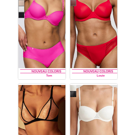
marque Marie Jo l'Aventure
:
soutien-gorge du bonnet A
au bonnet F,
soutien-gorge
à armatures,
soutien-
gorge
rembourré forme
coeur,
soutien-
gorge
rembourré
balconnet,
slip, shorty,
string, taille basse.
Tom
Louie
MARIE JO L'AVENTURE
MARIE JO L'AVENTURE