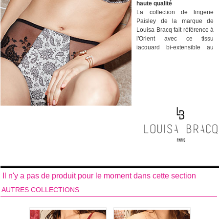
haute qualité
La collection de lingerie
Paisley de la marque de
Louisa Bracq fait référence à
l'Orient avec ce tissu
jacquard bi-extensible au
motif cachemire tissé en fil
flotté noir sur un fond
bicolore gris/noir. Les
modèles de dessous
féminins de la collection de
lingerie Paisley de la
marque française Louisa
Bracq existent jusqu'aux plus
grandes tailles et aux
bonnets les plus profonds
( jusqu'au bonnet I) adaptés
aux poitrines les plus
généreuses. Les soutiens-
gorge de la marque
Il n'y a pas de produit pour le moment dans cette section
française Louisa Bracq offre
toujours un excellent confort
AUTRES COLLECTIONS
et un grand
maintien.
Broderie sur tulle.