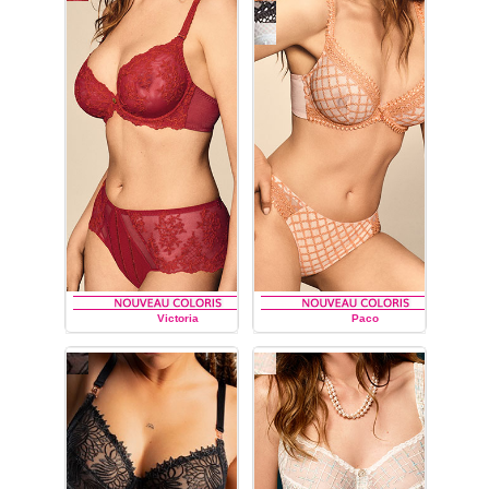
Découvrez tous les
modèles de dessous
féminins de la collection de
lingerie Paisley
de la
marque française Louisa
Bracq :
soutiens-gorge du
bonnet A au bonnet
G,
soutien-gorge
à
armatures
emboîtant,
soutien-
gorge
corbeille
,
soutien-
gorge
coque
,
slip, shorty,
culotte, tanga.
Victoria
Paco
LOUISA BRACQ
LOUISA BRACQ