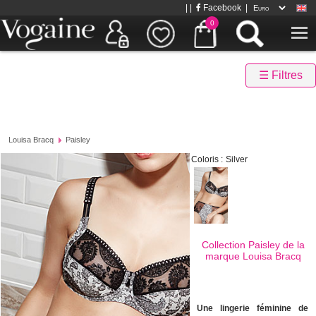
| |
Facebook
|
0
☰ Filtres
Louisa Bracq
Paisley
Coloris :
Silver
Collection Paisley de la
marque
Louisa Bracq
Une lingerie féminine de