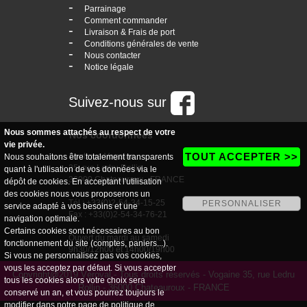
-
Parrainage
-
Comment commander
-
Livraison & Frais de port
-
Conditions générales de vente
-
Nous contacter
-
Notice légale
Suivez-nous sur
Nous sommes attachés au respect de votre
Nos coordonnées
vie privée.
TOUT ACCEPTER >>
boutique Vogaine
Nous souhaitons être totalement transparents
35, rue Ledru Rollin
quant à l'utilisation de vos données via le
36000 Chateauroux - FRANCE
dépôt de cookies. En acceptant l'utilisation
des cookies nous vous proposerons un
Tél : +33(0)2-54-34-15-25
PERSONNALISER
service adapté à vos besoins et une
Fax : +33(0)2-54-34-76-21
navigation optimale.
Certains cookies sont nécessaires au bon
Ouvert du mardi au samedi
fonctionnement du site (comptes, paniers...).
9h30/12h00 et 14h00/19h00
Si vous ne personnalisez pas vos cookies,
vous les acceptez par défaut. Si vous accepter
Copyright@2019 Véroval - Tous droits réservés - Vogaine 35, rue Ledru
tous les cookies alors votre choix sera
Rollin - 36000 Chateauroux - FRANCE
conservé un an, et vous pourrez toujours le
modifier dans notre page de
politique de