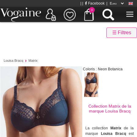
| |
Facebook
|
0
☰ Filtres
Louisa Bracq
Matrix
Coloris :
Neon Botanica
Collection Matrix de la
marque
Louisa Bracq
La collection
Matrix
de la
marque
Louisa Bracq
est