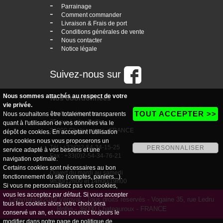
-
Parrainage
-
Comment commander
-
Livraison & Frais de port
-
Conditions générales de vente
-
Nous contacter
-
Notice légale
Suivez-nous sur
Nous sommes attachés au respect de votre
Nos coordonnées
vie privée.
TOUT ACCEPTER >>
boutique Vogaine
Nous souhaitons être totalement transparents
35, rue Ledru Rollin
quant à l'utilisation de vos données via le
36000 Chateauroux - FRANCE
dépôt de cookies. En acceptant l'utilisation
des cookies nous vous proposerons un
Tél : +33(0)2-54-34-15-25
PERSONNALISER
service adapté à vos besoins et une
Fax : +33(0)2-54-34-76-21
navigation optimale.
Certains cookies sont nécessaires au bon
Ouvert du mardi au samedi
fonctionnement du site (comptes, paniers...).
9h30/12h00 et 14h00/19h00
Si vous ne personnalisez pas vos cookies,
vous les acceptez par défaut. Si vous accepter
Copyright@2019 Véroval - Tous droits réservés - Vogaine 35, rue Ledru
tous les cookies alors votre choix sera
Rollin - 36000 Chateauroux - FRANCE
conservé un an, et vous pourrez toujours le
modifier dans notre page de
politique de