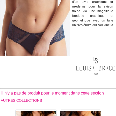
d'un style
graphique et
moderne
pour la saison
froide via une magnifique
broderie graphique et
géométrique avec un tulle
uni très épuré qui souligne la
broderie architecturée de
couleur Neon Botanica (bleu
roi métalique). Son nom
Matrix relève bien
l'insipration science fiction
de cette lingerie élégante.
La collection Matrix de la
marque Louisa Bracq vous
assure une ligne sensuelle
et très moderne grâce à ses
motifs géometrique et sa
couleur particulière Neon
Botanica. La collection
Matrix s'adaptera également
Il n'y a pas de produit pour le moment dans cette section
parfaitement aux formes
généreuses grâce à sa
AUTRES COLLECTIONS
gamme dédiée aux grandes
tailles. La couleur Neon
Botanica est parfaite pour