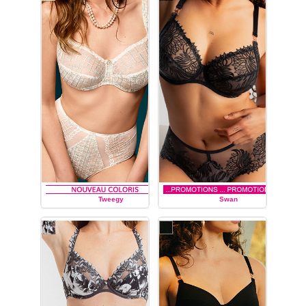
cette lingerie très graphique
avec ce bleu roi métalique.
Les soutiens-gorge sont
ornés d'un petit bijou
décoratif.
Fabriquée avec des
matières fines et de haute
qualité.
La collection Matrix
propose de nombreux type
de produit slip, string, shorty,
culotte, slip haut, plusieurs
type de soutiens-gorge avec
ou sans armature, corbeille...
Tweegy
Swan
LOUISA BRACQ
LOUISA BRACQ