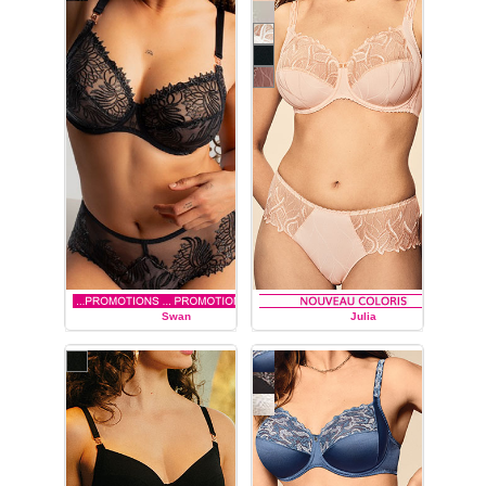
Broderie graphique
mat/brillant.
Découvrez tous les
modèles de dessous
féminins de la collection de
lingerie Love
de la marque
française Louisa
Bracq :
soutiens-gorge du
bonnet A au bonnet
I
soutien-gorge
à armatures
emboîtant,
soutien-
gorge
corbeille
,
soutien-
gorge
push up
,
slip, shorty,
culotte, string.
Swan
Julia
LOUISA BRACQ
LOUISA BRACQ