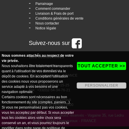
-
Parrainage
-
Comment commander
-
Livraison & Frais de port
-
Conditions générales de vente
-
Nous contacter
-
Notice légale
Suivez-nous sur
Nous sommes attachés au respect de votre
Nos coordonnées
vie privée.
TOUT ACCEPTER >>
boutique Vogaine
Nous souhaitons être totalement transparents
35, rue Ledru Rollin
quant à l'utilisation de vos données via le
36000 Chateauroux - FRANCE
dépôt de cookies. En acceptant l'utilisation
des cookies nous vous proposerons un
Tél : +33(0)2-54-34-15-25
PERSONNALISER
service adapté à vos besoins et une
Fax : +33(0)2-54-34-76-21
navigation optimale.
Certains cookies sont nécessaires au bon
Ouvert du mardi au samedi
fonctionnement du site (comptes, paniers...).
9h30/12h00 et 14h00/19h00
Si vous ne personnalisez pas vos cookies,
vous les acceptez par défaut. Si vous accepter
Copyright@2019 Véroval - Tous droits réservés - Vogaine 35, rue Ledru
tous les cookies alors votre choix sera
Rollin - 36000 Chateauroux - FRANCE
conservé un an, et vous pourrez toujours le
modifier dans notre page de
politique de