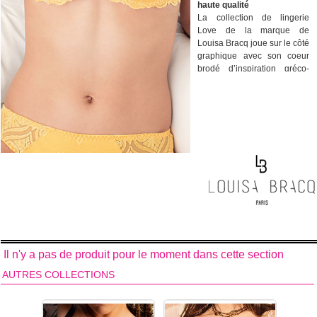
haute qualité
La collection de lingerie
Love de la marque de
Louisa Bracq joue sur le côté
graphique avec son coeur
brodé d’inspiration gréco-
romaine. Cette broderie
légère mono couleur est en
fil coton serti d’un brillant
pour un jeu visuel
mat/brillant. Les modèles de
dessous féminins de
la collection de lingerie Love
de la marque française
Louisa Bracq existent
jusqu'aux plus grandes
tailles et aux bonnets les
plus profonds ( jusqu'au
bonnet I) adaptés aux
poitrines les plus
Il n'y a pas de produit pour le moment dans cette section
généreuses. Les soutiens-
gorge de la marque
AUTRES COLLECTIONS
française Louisa Bracq offre
toujours un excellent confort
et un grand maintien.