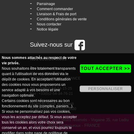
-
Parrainage
-
Comment commander
-
Livraison & Frais de port
-
Conditions générales de vente
-
Nous contacter
-
Notice légale
Suivez-nous sur
Nous sommes attachés au respect de votre
Nos coordonnées
vie privée.
TOUT ACCEPTER >>
boutique Vogaine
Nous souhaitons être totalement transparents
35, rue Ledru Rollin
quant à l'utilisation de vos données via le
36000 Chateauroux - FRANCE
dépôt de cookies. En acceptant l'utilisation
des cookies nous vous proposerons un
Tél : +33(0)2-54-34-15-25
PERSONNALISER
service adapté à vos besoins et une
Fax : +33(0)2-54-34-76-21
navigation optimale.
Certains cookies sont nécessaires au bon
Ouvert du mardi au samedi
fonctionnement du site (comptes, paniers...).
9h30/12h00 et 14h00/19h00
Si vous ne personnalisez pas vos cookies,
vous les acceptez par défaut. Si vous accepter
Copyright@2019 Véroval - Tous droits réservés - Vogaine 35, rue Ledru
tous les cookies alors votre choix sera
Rollin - 36000 Chateauroux - FRANCE
conservé un an, et vous pourrez toujours le
modifier dans notre page de
politique de