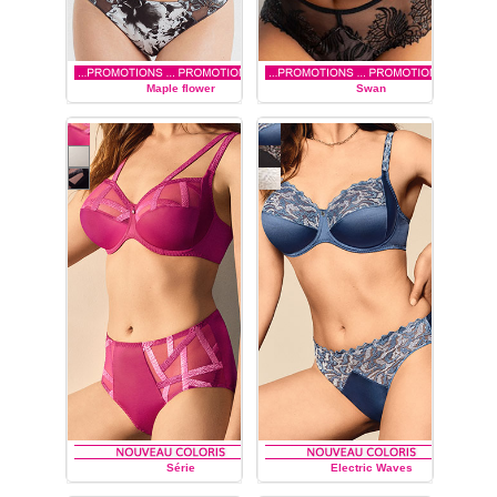
Maple flower
Swan
LOUISA BRACQ
LOUISA BRACQ
Série
Electric Waves