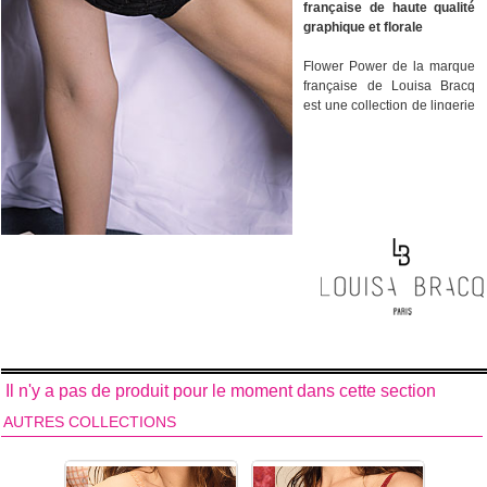
française de haute qualité
graphique et florale
Flower Power de la marque
française de Louisa Bracq
est une collection de lingerie
féminine. Avec sa broderie
au fond géométrique noir fait
de prismes répétitifs et ses
fleurs solaires avec
quelques marguerites. Allier
le style au confort ou encore
l’esthétisme au maintien sont
des aspects essentiels de la
marque française de lingerie
féminine Louisa Bracq,
spécialiste des grands
bonnets.
Broderie fond géométrique
et fleurs.
Il n'y a pas de produit pour le moment dans cette section
Découvrez tous les
AUTRES COLLECTIONS
modèles de dessous
féminins de la collection de
lingerie Power Flower de la