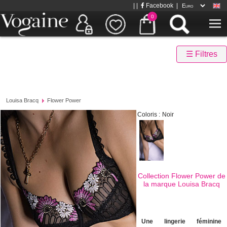
| |
Facebook
|
0
☰ Filtres
Louisa Bracq
Flower Power
Coloris :
Noir
Collection Flower Power de
la marque
Louisa Bracq
Une lingerie féminine