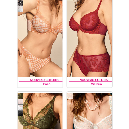
marque française
de haute
qualité
Louisa
Bracq :
soutiens-gorge du
bonnet A au bonnet
I,
soutien-gorge
à
armatures
emboîtant,
soutien-
gorge
Tulipe
,
soutien-
gorge
push up
,
soutien-
gorge corbeille,
slip,
culotte, shorty, tanga,
porte-jarretelles.
Paco
Victoria
LOUISA BRACQ
LOUISA BRACQ