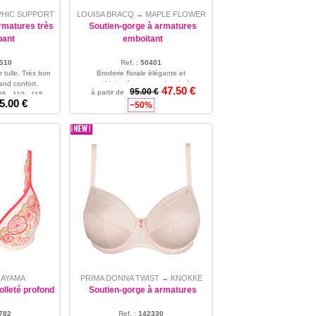
HIC SUPPORT
LOUISA BRACQ
MAPLE FLOWER
→
rmatures très
Soutien-gorge à armatures
pant
emboitant
S10
Ref. :
50401
 tulle. Très bon
Broderie florale élégante et
and confort.
sophistiquée avec un imprimé
47.50 €
95.00 €
à partir de
05 - 110 - 115 -
bicolore.
5.00 €
−50%
90 - 95 - 105 - 125
AYAMA
PRIMA DONNA TWIST
KNOKKE
→
→
olleté profond
Soutien-gorge à armatures
782
Ref. :
142330