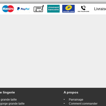
Livrai
e lingerie
A propos
-
 grande taille
Parrainage
-
gorge grande taille
Comment commander