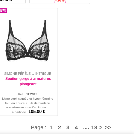
−30%
SIMONE PÉRÈLE
INTRIGUE
→
Soutien-gorge à armatures
plongeant
Ref. :
1E2319
Ligne sophistiquée et hyper féminine
tout en douceur. Fils de broderie
partiellement recyclés. Brode...
105.00 €
85 - 90 - 95 - 100 - 105
à partir de
Page :
1
-
2
-
3
-
4
-
....
18
>
>>