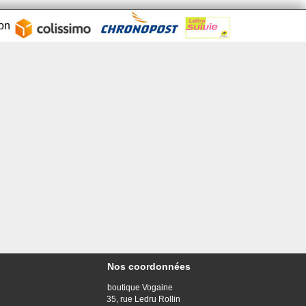
son
Nos coordonnées
boutique Vogaine
35, rue Ledru Rollin