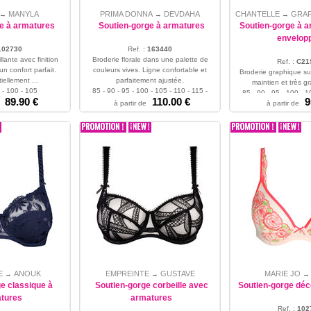
MANYLA
PRIMA DONNA
DEVDAHA
CHANTELLE
GRAP
→
→
→
e à armatures
Soutien-gorge à armatures
Soutien-gorge à a
envelop
102730
Ref. :
163440
llante avec finition
Broderie florale dans une palette de
Ref. :
C21
n confort parfait.
couleurs vives. Ligne confortable et
Broderie graphique sur
iellement ...
parfaitement ajustée.
maintien et très gr
 - 100 - 105
85 - 90 - 95 - 100 - 105 - 110 - 115 -
85 - 90 - 95 - 100 - 1
89.90 €
110.00 €
9
120 - 125
à partir de
à partir de
120
E
ANOUK
EMPREINTE
GUSTAVE
MARIE JO
→
→
e classique à
Soutien-gorge corbeille avec
Soutien-gorge déc
tures
armatures
Ref. :
102