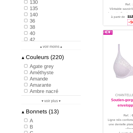
130
Ref. 
135
Véritable savoir-
140
français. Des bras
112
à partir de
en mouvement a
36
−5
95 - 10
38
40
42
44
▴ voir moins ▴
46
Couleurs (220)
▴
48
50
Agate grey
52
Améthyste
54
Amande
56
Amarante
XS
Ambre nacré
XS/38
CHANTELL
Amethyst
Soutien-gorg
S
▾ voir plus ▾
Anthracite
envelopp
S/40
Ardoise
Bonnets (13)
▴
M
Aurore
Ref. :
M/42
A
Ligne très confort
Authentique Rose
une dentelle plate
L
B
Azur sublime -40%
vêtem