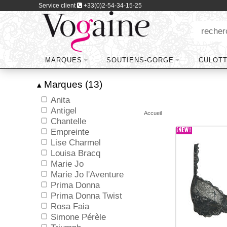
Service client
+33(0)2-54-34-15-25
MARQUES
SOUTIENS-GORGE
CULOT
Marques (13)
▴
Anita
Antigel
Accueil
Chantelle
Empreinte
Lise Charmel
Louisa Bracq
Marie Jo
Marie Jo l'Aventure
Prima Donna
Prima Donna Twist
Rosa Faia
Simone Pérèle