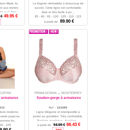
ison Marie Jo.
La lingerie minimaliste a beaucoup de
ée aux teintes
succès. Cette ligne est confortable,
e qu'à être...
lisse et très facile à po...
49.95 €
 €
100 - 105
85 - 90 - 95 - 100 - 105 - 110 - 115
89.90 €
à partir de
CATHIA
PRIMA DONNA
MONTERREY
→
à armatures
Soutien-gorge à armatures
810
Ref. :
163480
 look moderne.
Ligne élégante et intemporelle à
 vaste jusqu'au
porter au quotidien. Très confortable.
onnets for...
Broderie graphique, doublure...
66.43 €
94.90 €
100 - 105
85 - 90 - 95 - 100 - 105 - 110 - 115 -
à partir de
9.90 €
120 - 125 - 130