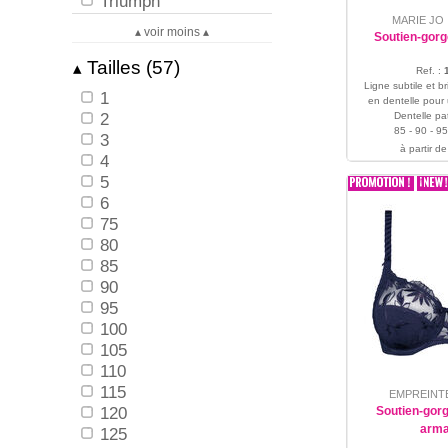
Triumph
MARIE JO
▴ voir moins ▴
Soutien-gorg
Tailles (57)
▴
Ref. :
Ligne subtile et bri
1
en dentelle pour u
2
Dentelle pat
85 - 90 - 95
3
à partir de
4
5
6
75
80
85
90
95
100
105
110
115
EMPREINT
120
Soutien-gorg
arma
125