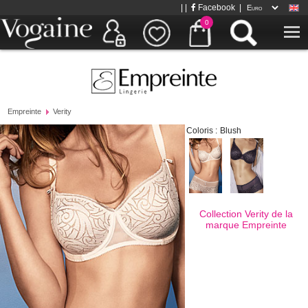
| |
Facebook
|
0
Empreinte
Verity
Coloris :
Blush
Collection Verity de la
marque
Empreinte