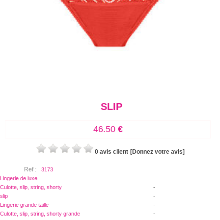
SLIP
46.50
€
0 avis client
-
[Donnez votre avis]
Ref :
3173
Lingerie de luxe
-
Culotte, slip, string, shorty
-
slip
-
Lingerie grande taille
-
Culotte, slip, string, shorty grande