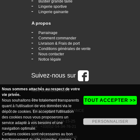
-
Bustier grande taille
-
Lingerie sportive
-
Lingerie gainante
A propos
-
Parrainage
-
Comment commander
-
Livraison & Frais de port
-
Conditions générales de vente
-
Nous contacter
-
Notice légale
Suivez-nous sur
Nous sommes attachés au respect de votre
Nos coordonnées
vie privée.
TOUT ACCEPTER >>
boutique Vogaine
Nous souhaitons être totalement transparents
35, rue Ledru Rollin
quant à l'utilisation de vos données via le
36000 Chateauroux - FRANCE
dépôt de cookies. En acceptant l'utilisation
des cookies nous vous proposerons un
Tél : +33(0)2-54-34-15-25
PERSONNALISER
service adapté à vos besoins et une
Fax : +33(0)2-54-34-76-21
navigation optimale.
Certains cookies sont nécessaires au bon
Ouvert du mardi au samedi
fonctionnement du site (comptes, paniers...).