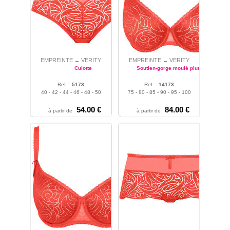
EMPREINTE
VERITY
EMPREINTE
VERITY
→
→
Culotte
Soutien-gorge moulé plunge
Ref. :
5173
Ref. :
14173
40 - 42 - 44 - 46 - 48 - 50
75 - 80 - 85 - 90 - 95 - 100
54.00 €
84.00 €
à partir de
à partir de