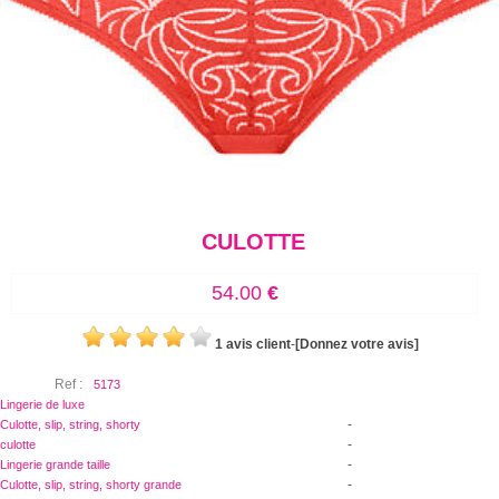
CULOTTE
54.00
€
1 avis client
-
[Donnez votre avis]
Ref :
5173
Lingerie de luxe
-
Culotte, slip, string, shorty
-
culotte
-
Lingerie grande taille
-
Culotte, slip, string, shorty grande