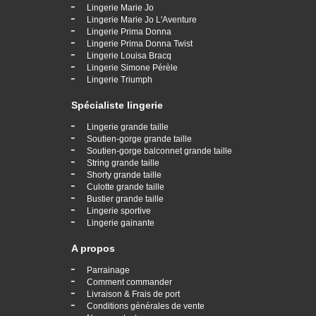
-
Lingerie Marie Jo
-
Lingerie Marie Jo L'Aventure
-
Lingerie Prima Donna
-
Lingerie Prima Donna Twist
-
Lingerie Louisa Bracq
-
Lingerie Simone Pérèle
-
Lingerie Triumph
Spécialiste lingerie
-
Lingerie grande taille
-
Soutien-gorge grande taille
-
Soutien-gorge balconnet grande taille
-
String grande taille
-
Shorty grande taille
-
Culotte grande taille
-
Bustier grande taille
-
Lingerie sportive
-
Lingerie gainante
A propos
-
Parrainage
-
Comment commander
-
Livraison & Frais de port
-
Conditions générales de vente
-