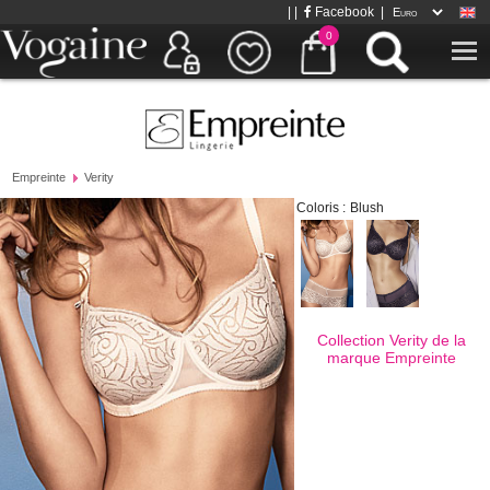
| |
Facebook
|
0
Empreinte
Verity
Coloris :
Blush
Collection Verity de la
marque
Empreinte