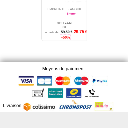
EMPREINTE
ANOUK
→
Shorty
Ref. :
2223
38
29.75 €
59.50 €
à partir de
−50%
Moyens de paiement
Livraison