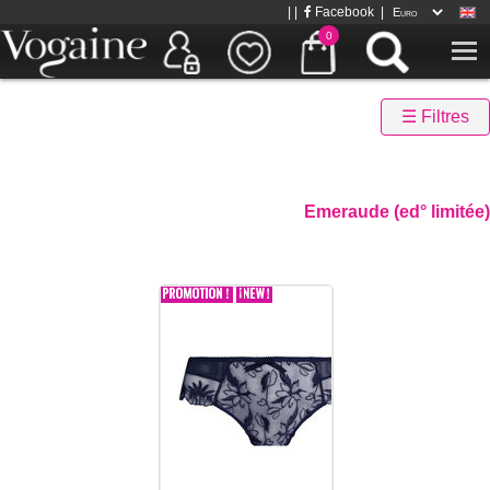
| |
Facebook
|
0
☰ Filtres
Emeraude (ed° limitée)