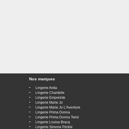
Nos marques
-
Lingerie Anita
-
Lingerie Chantelle
-
Lingerie Empreinte
-
Lingerie Marie Jo
-
Lingerie Marie Jo L'Aventure
-
Lingerie Prima Donna
-
Lingerie Prima Donna Twist
-
Lingerie Louisa Bracq
-
Lingerie Simone Pérèle