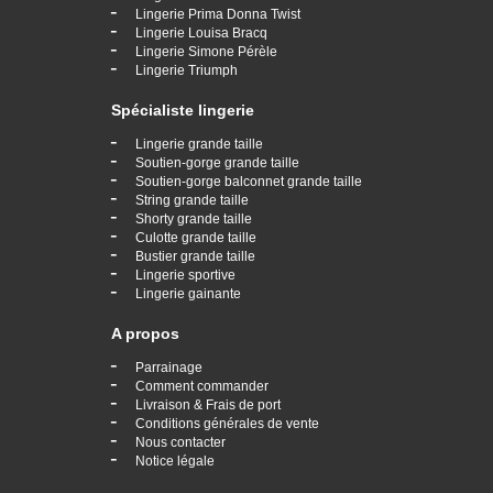
-
Lingerie Prima Donna Twist
-
Lingerie Louisa Bracq
-
Lingerie Simone Pérèle
-
Lingerie Triumph
Spécialiste lingerie
-
Lingerie grande taille
-
Soutien-gorge grande taille
-
Soutien-gorge balconnet grande taille
-
String grande taille
-
Shorty grande taille
-
Culotte grande taille
-
Bustier grande taille
-
Lingerie sportive
-
Lingerie gainante
A propos
-
Parrainage
-
Comment commander
-
Livraison & Frais de port
-
Conditions générales de vente
-
Nous contacter
-
Notice légale