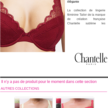
élégante
La collection de lingerie
féminine Tailor de la marque
de création française
Chantelle sublime les
courbes féminines avec
leurs matières nobles, leur
coupe idéale et leur style
raffiné. Les modèles de
sous-vêtements féminins de
la collection Tailor de
Chantelle sont conçus d'une
somptueuse dentelle aux
motifs délicatement floraux.
Une lingerie féminine siglée
de la grande marque
française Chantelle au style
absolument irrésistible
Il n'y a pas de produit pour le moment dans cette section
!
Broderie sur tulle et
AUTRES COLLECTIONS
dentelle.
Découvrez tous les
modèles de sous-
vêtements féminins de la