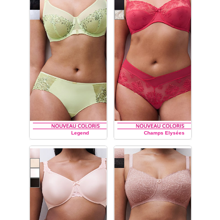
collection de lingerie
Tailor
de la marque de
création française
Chantelle :
soutien-gorge
du bonnet B au bonnet
H,
soutien-gorge à
armatures
enveloppant,
soutien-gorge
coque push,
shorty dégagé,
tanga et slip.
Pour des
femmes qui veulent allier
séduction et confort !
Legend
Champs Elysées
CHANTELLE
CHANTELLE