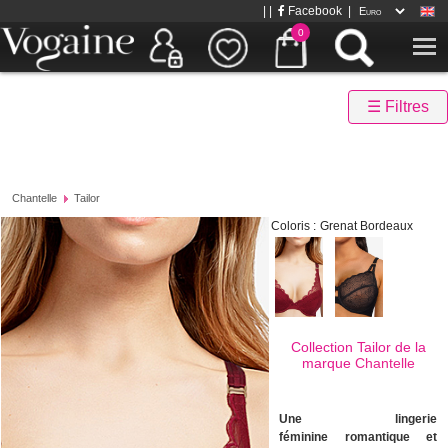
| |
Facebook
|
0
☰ Filtres
Chantelle
Tailor
Coloris :
Grenat Bordeaux
Collection Tailor de la
marque
Chantelle
Une lingerie
féminine romantique et