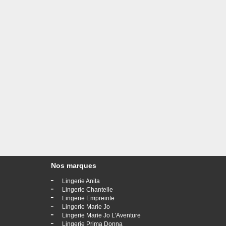
Nos marques
-
Lingerie Anita
-
Lingerie Chantelle
-
Lingerie Empreinte
-
Lingerie Marie Jo
-
Lingerie Marie Jo L'Aventure
-
Lingerie Prima Donna