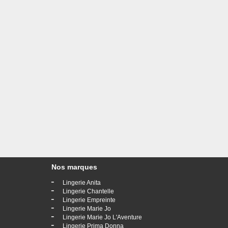
Nos marques
-
Lingerie Anita
-
Lingerie Chantelle
-
Lingerie Empreinte
-
Lingerie Marie Jo
-
Lingerie Marie Jo L'Aventure
-
Lingerie Prima Donna