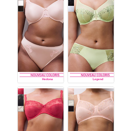
féminines et légères.
Résille
et tulle.
Découvrez tous les
modèles de sous-
vêtements de la collection
de lingerie Parisian
de la
marque Chantelle :
soutien-
gorge du bonnet A au
bonnet I,
soutien-gorge à
armatures plongeant 4
parties,
soutien-gorge
corbeille,
soutien-gorge
coque, slip, shorty,
string
.
Hedona
Legend
CHANTELLE
CHANTELLE