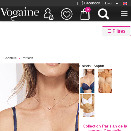
| |
Facebook
|
0
☰ Filtres
Chantelle
Parisian
Coloris :
Saphir
Collection Parisian de la
marque
Chantelle