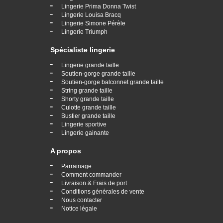
-
Lingerie Prima Donna Twist
-
Lingerie Louisa Bracq
-
Lingerie Simone Pérèle
-
Lingerie Triumph
Spécialiste lingerie
-
Lingerie grande taille
-
Soutien-gorge grande taille
-
Soutien-gorge balconnet grande taille
-
String grande taille
-
Shorty grande taille
-
Culotte grande taille
-
Bustier grande taille
-
Lingerie sportive
-
Lingerie gainante
A propos
-
Parrainage
-
Comment commander
-
Livraison & Frais de port
-
Conditions générales de vente
-
Nous contacter
-
Notice légale