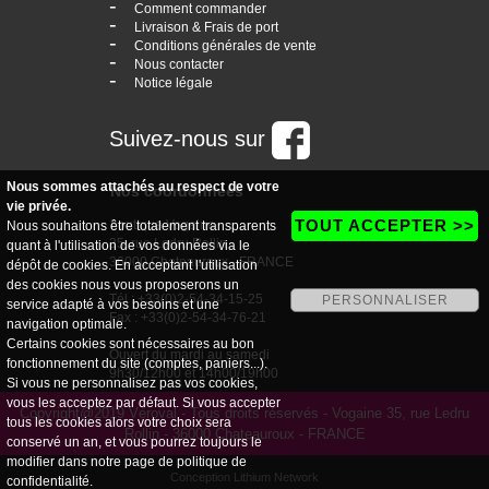
-
Comment commander
-
Livraison & Frais de port
-
Conditions générales de vente
-
Nous contacter
-
Notice légale
Suivez-nous sur
Nous sommes attachés au respect de votre
Nos coordonnées
vie privée.
TOUT ACCEPTER >>
boutique Vogaine
Nous souhaitons être totalement transparents
35, rue Ledru Rollin
quant à l'utilisation de vos données via le
36000 Chateauroux - FRANCE
dépôt de cookies. En acceptant l'utilisation
des cookies nous vous proposerons un
Tél : +33(0)2-54-34-15-25
PERSONNALISER
service adapté à vos besoins et une
Fax : +33(0)2-54-34-76-21
navigation optimale.
Certains cookies sont nécessaires au bon
Ouvert du mardi au samedi
fonctionnement du site (comptes, paniers...).
9h30/12h00 et 14h00/19h00
Si vous ne personnalisez pas vos cookies,
vous les acceptez par défaut. Si vous accepter
Copyright@2019 Véroval - Tous droits réservés - Vogaine 35, rue Ledru
tous les cookies alors votre choix sera
Rollin - 36000 Chateauroux - FRANCE
conservé un an, et vous pourrez toujours le
modifier dans notre page de
politique de
Conception Lithium Network
confidentialité
.