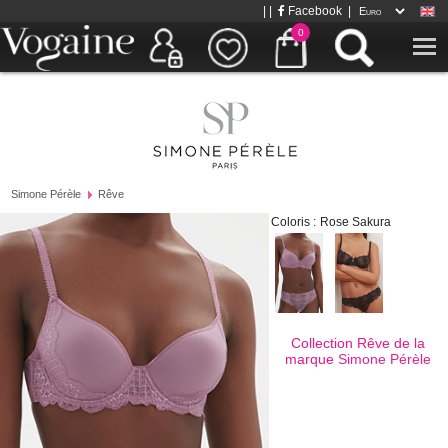
| |
Facebook
|
0
Simone Pérèle
Rêve
Coloris :
Rose Sakura
Collection Rêve de la
marque
Simone Pérèle