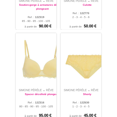
SIMONE PÉRÈLE
RÊVE
SIMONE PÉRÈLE
RÊVE
→
→
Soutien-gorge à armatures décolleté
Culotte
plongeant
Ref. :
12Z770
Ref. :
12Z319
2 - 3 - 4 - 5 - 6
85 - 90 - 95 - 100 - 105
90.00
€
50.00
€
à partir de
à partir de
SIMONE PÉRÈLE
RÊVE
SIMONE PÉRÈLE
RÊVE
→
→
Spacer décolleté plongeant
Shorty
Ref. :
12Z316
Ref. :
12Z630
80 - 85 - 90 - 95 - 100 - 105
1 - 2 - 3 - 4 - 5
95.00
€
45.00
€
à partir de
à partir de