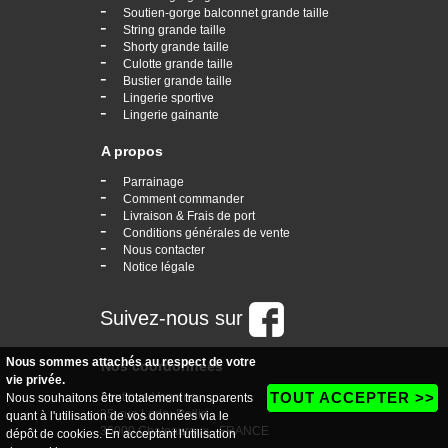
-
Soutien-gorge balconnet grande taille
-
String grande taille
-
Shorty grande taille
-
Culotte grande taille
-
Bustier grande taille
-
Lingerie sportive
-
Lingerie gainante
A propos
-
Parrainage
-
Comment commander
-
Livraison & Frais de port
-
Conditions générales de vente
-
Nous contacter
-
Notice légale
Suivez-nous sur
Nous sommes attachés au respect de votre
Nos coordonnées
vie privée.
TOUT ACCEPTER >>
boutique Vogaine
Nous souhaitons être totalement transparents
35, rue Ledru Rollin
quant à l'utilisation de vos données via le
36000 Chateauroux - FRANCE
dépôt de cookies. En acceptant l'utilisation