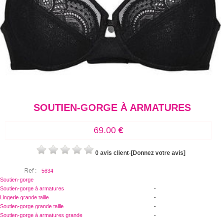
SOUTIEN-GORGE À ARMATURES
69.00
€
0 avis client
-
[Donnez votre avis]
Ref :
5634
Soutien-gorge
-
Soutien-gorge à armatures
-
Lingerie grande taille
-
Soutien-gorge grande taille
-
Soutien-gorge à armatures grande