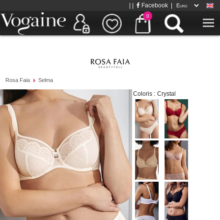
| |
Facebook
|
0
Rosa Faia
Selma
Coloris :
Crystal