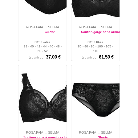
ROSA FAIA
SELMA
ROSA FAIA
SELMA
→
→
Culotte
Soutien-gorge sans armature
Ref. :
1336
Ref. :
5636
38 - 40 - 42 - 44 - 46 - 48 -
85 - 90 - 95 - 100 - 105 -
50 - 52
110
37.00 €
61.50 €
à partir de
à partir de
ROSA FAIA
SELMA
ROSA FAIA
SELMA
→
→
Soutien-gorge à armatures bonnets
Shorty