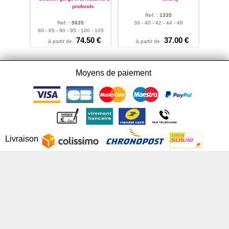
profonds
Ref. :
1335
Ref. :
5635
38 - 40 - 42 - 44 - 46
80 - 85 - 90 - 95 - 100 - 105
- 110
74.50 €
37.00 €
à partir de
à partir de
Moyens de paiement
Livraison