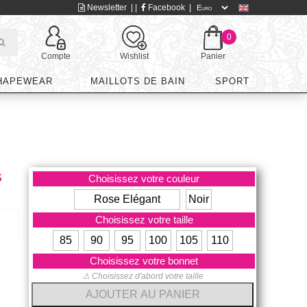
Newsletter
| |
Facebook
|
0
Compte
Wishlist
Panier
HAPEWEAR
MAILLOTS DE BAIN
SPORT
S
Choisissez votre couleur
Rose Elégant
Noir
Choisissez votre taille
85
90
95
100
105
110
Choisissez votre bonnet
⚠ Choisissez d'abord votre taille