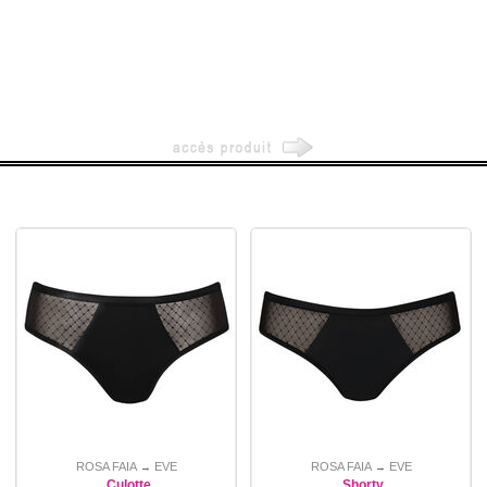
ROSA FAIA
EVE
ROSA FAIA
EVE
→
→
Culotte
Shorty