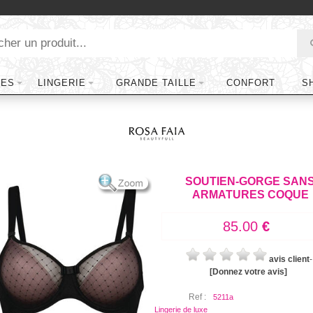
TES
LINGERIE
GRANDE TAILLE
CONFORT
S
SOUTIEN-GORGE SAN
ARMATURES COQUE
85.00
€
avis client
-
[Donnez votre avis]
Ref :
5211a
Lingerie de luxe