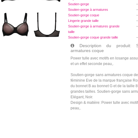
-
Soutien-gorge
-
Soutien-gorge à armatures
-
Soutien-gorge coque
-
Lingerie grande taille
-
Soutien-gorge à armatures grande
taille
-
Soutien-gorge coque grande taille
Description du produit: S
armatures coque
Power tulle avec motifs en losange assu
et un effet seconde peau,.
Soutien-gorge sans armatures coque de l
féminine Eve de la marque française Ro
du bonnet B au bonnet G et de la taille 85
grandes tailles. Soutien-gorge sans ar
Elégant, Noir.
Design & matière: Power tulle avec motif
peau,.