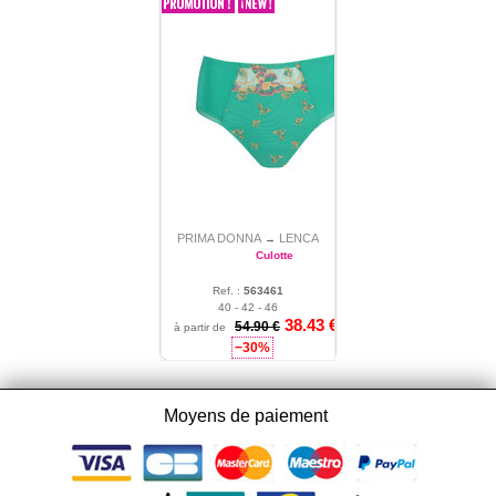
PRIMA DONNA
LENCA
→
Culotte
Ref. :
563461
40 - 42 - 46
38.43
€
54.90 €
à partir de
−30%
Moyens de paiement