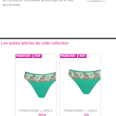
les carnations. La broderie se prolonge sur le haut
des bonnets.
Les autres articles de cette collection
PRIMA DONNA
LENCA
PRIMA DONNA
LENCA
→
→
String
Slip