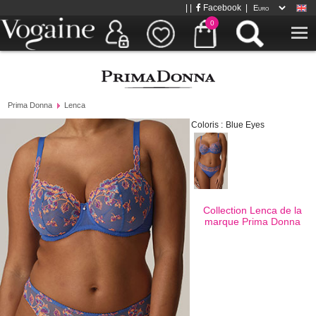
| |
Facebook
|
0
Prima Donna
Lenca
Coloris :
Blue Eyes
Collection Lenca de la
marque
Prima Donna