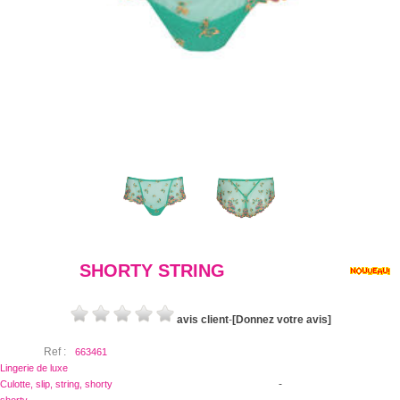
SHORTY STRING
avis client
-
[Donnez votre avis]
Ref :
663461
Lingerie de luxe
-
Culotte, slip, string, shorty
-
shorty