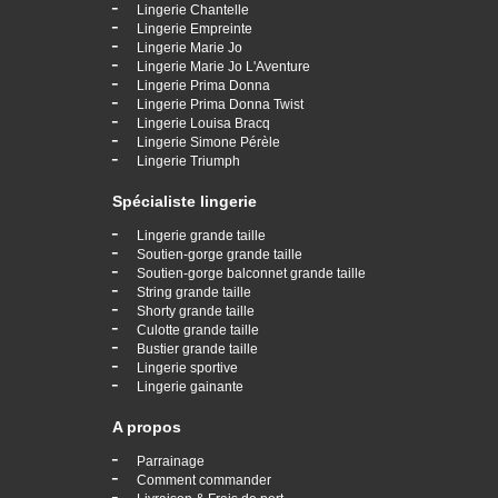
-
Lingerie Chantelle
-
Lingerie Empreinte
-
Lingerie Marie Jo
-
Lingerie Marie Jo L'Aventure
-
Lingerie Prima Donna
-
Lingerie Prima Donna Twist
-
Lingerie Louisa Bracq
-
Lingerie Simone Pérèle
-
Lingerie Triumph
Spécialiste lingerie
-
Lingerie grande taille
-
Soutien-gorge grande taille
-
Soutien-gorge balconnet grande taille
-
String grande taille
-
Shorty grande taille
-
Culotte grande taille
-
Bustier grande taille
-
Lingerie sportive
-
Lingerie gainante
A propos
-
Parrainage
-
Comment commander
-