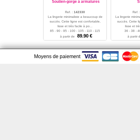
Soutien-gorge à armatures
S
Ref. :
142330
Ref. 
La lingerie minimaliste a beaucoup de
La lingerie mini
succès. Cette ligne est confortable,
succès. Cette li
lisse et très facile à po...
lisse et trè
85 - 90 - 95 - 100 - 105 - 110 - 115
36 - 38 - 4
89.90 €
à partir de
à partir 
Moyens de paiement