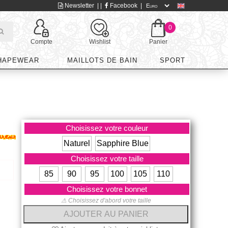
Newsletter
| |
Facebook
|
0
Compte
Wishlist
Panier
HAPEWEAR
MAILLOTS DE BAIN
SPORT
Choisissez votre couleur
Naturel
Sapphire Blue
Choisissez votre taille
85
90
95
100
105
110
Choisissez votre bonnet
⚠ Choisissez d'abord votre taille