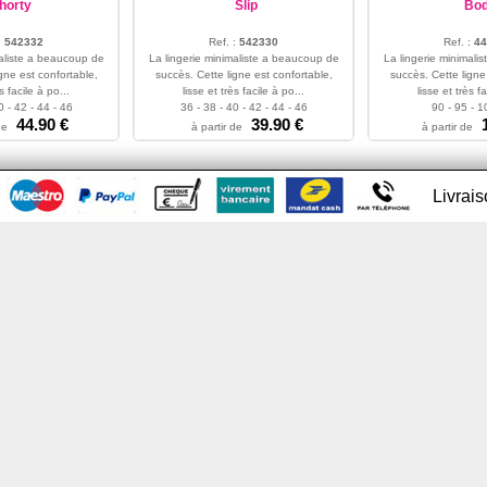
horty
Slip
Bo
:
542332
Ref. :
542330
Ref. :
44
maliste a beaucoup de
La lingerie minimaliste a beaucoup de
La lingerie minimali
gne est confortable,
succès. Cette ligne est confortable,
succès. Cette ligne
s facile à po...
lisse et très facile à po...
lisse et très fa
0 - 42 - 44 - 46
36 - 38 - 40 - 42 - 44 - 46
90 - 95 - 1
44.90 €
39.90 €
de
à partir de
à partir de
Livrai