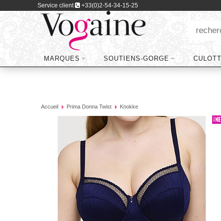
Service client
+33(0)2-54-34-15-25
MARQUES
SOUTIENS-GORGE
CULOT
Accueil
Prima Donna Twist
Knokke