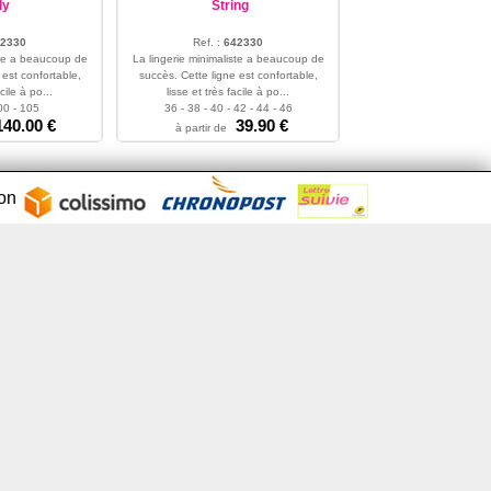
dy
String
2330
Ref. :
642330
ste a beaucoup de
La lingerie minimaliste a beaucoup de
 est confortable,
succès. Cette ligne est confortable,
cile à po...
lisse et très facile à po...
00 - 105
36 - 38 - 40 - 42 - 44 - 46
140.00 €
39.90 €
à partir de
son