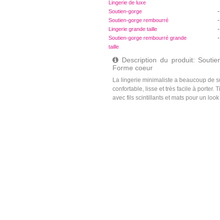
Lingerie de luxe
-
Soutien-gorge
-
Soutien-gorge rembourré
-
Lingerie grande taille
-
Soutien-gorge rembourré grande
taille
Description du produit: Souti
Forme coeur
La lingerie minimaliste a beaucoup de su
confortable, lisse et très facile à porter.
avec fils scintillants et mats pour un look