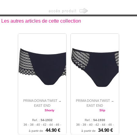
Les autres articles de cette collection
PRIMA DONNA TWIST
PRIMA DONNA TWIST
→
→
EAST END
EAST END
Shorty
Slip
Ref. :
54-1932
Ref. :
54-1930
36 - 38 - 40 - 42 - 44 - 46 -
36 - 38 - 40 - 42 - 44 - 46 -
48
44.90 €
48
34.90 €
à partir de
à partir de