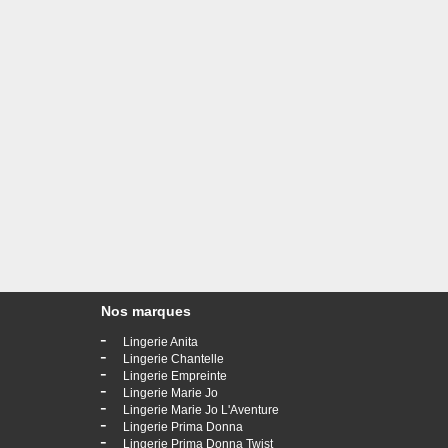
Nos marques
-
Lingerie Anita
-
Lingerie Chantelle
-
Lingerie Empreinte
-
Lingerie Marie Jo
-
Lingerie Marie Jo L'Aventure
-
Lingerie Prima Donna
-
Lingerie Prima Donna Twist