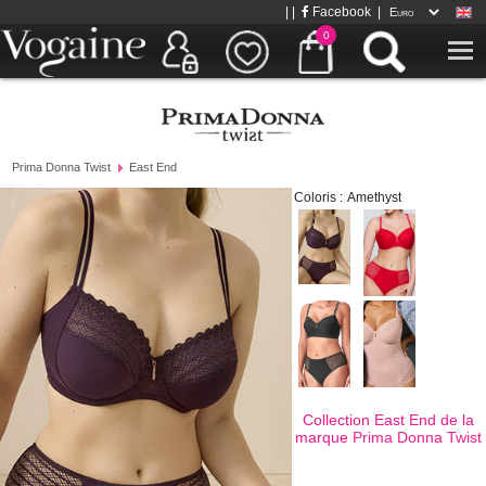
| |
Facebook
|
0
Prima Donna Twist
East End
Coloris :
Amethyst
Collection East End de la
marque
Prima Donna Twist