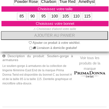
Powder Rose
Charbon
True Red
Amethyst
Choisissez votre taille
85
90
95
100
105
110
115
Choisissez votre bonnet
⚠ Choisissez d'abord votre taille
Ajouter ce produit à votre wishlist.
Livraison à domicile gratuite!
Description du produit: Soutien-gorge à
Voir tous les
armatures
produits de la
Le soutien-gorge à armatures de la collection de
marque
lingerie féminine East End de la marque Prima
Donna Twist est disponible du bonnet C au bonnet H
et de la taille 85 à la taille 115.
Dentelle graphique et
microfibre ultra-douce.