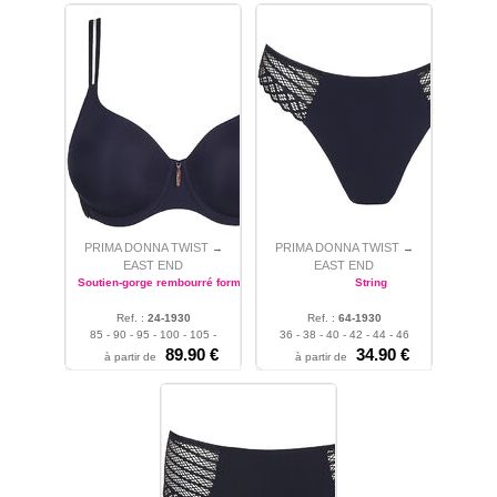
PRIMA DONNA TWIST
PRIMA DONNA TWIST
→
→
EAST END
EAST END
Soutien-gorge rembourré forme coeur
String
Ref. :
24-1930
Ref. :
64-1930
85 - 90 - 95 - 100 - 105 -
36 - 38 - 40 - 42 - 44 - 46
110
89.90 €
34.90 €
à partir de
à partir de