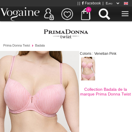
| |
Facebook
|
0
Prima Donna Twist
Badala
Coloris :
Venetian Pink
Collection Badala de la
marque
Prima Donna Twist