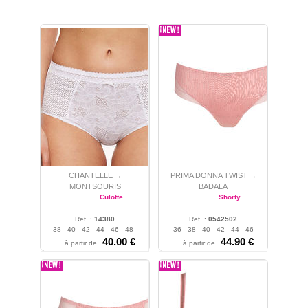
CHANTELLE
PRIMA DONNA TWIST
→
→
MONTSOURIS
BADALA
Culotte
Shorty
Ref. :
14380
Ref. :
0542502
38 - 40 - 42 - 44 - 46 - 48 -
36 - 38 - 40 - 42 - 44 - 46
50
40.00 €
44.90 €
à partir de
à partir de