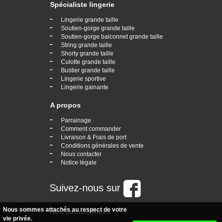
Spécialiste lingerie
-
Lingerie grande taille
-
Soutien-gorge grande taille
-
Soutien-gorge balconnet grande taille
-
String grande taille
-
Shorty grande taille
-
Culotte grande taille
-
Bustier grande taille
-
Lingerie sportive
-
Lingerie gainante
A propos
-
Parrainage
-
Comment commander
-
Livraison & Frais de port
-
Conditions générales de vente
-
Nous contacter
-
Notice légale
Suivez-nous sur
Nous sommes attachés au respect de votre
Nos coordonnées
vie privée.