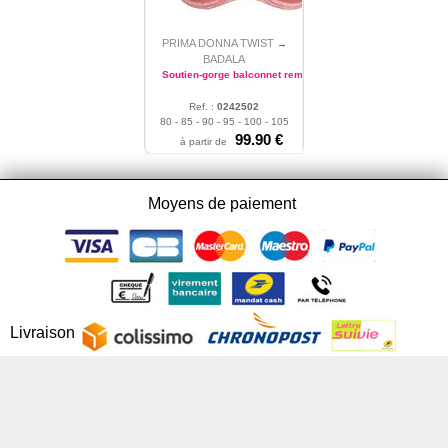
PRIMA DONNA TWIST
→
BADALA
Soutien-gorge balconnet rembourré
Ref. :
0242502
80 - 85 - 90 - 95 - 100 - 105
- 110
99.90 €
à partir de
Moyens de paiement
Livraison