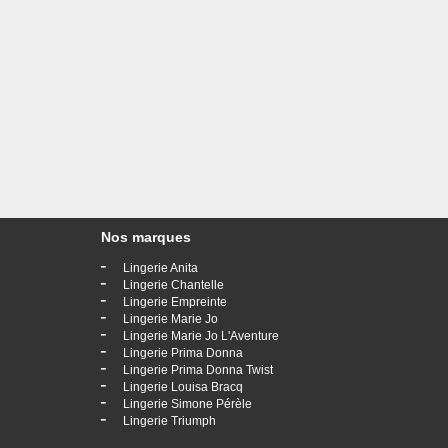
Nos marques
-
Lingerie Anita
-
Lingerie Chantelle
-
Lingerie Empreinte
-
Lingerie Marie Jo
-
Lingerie Marie Jo L'Aventure
-
Lingerie Prima Donna
-
Lingerie Prima Donna Twist
-
Lingerie Louisa Bracq
-
Lingerie Simone Pérèle
-
Lingerie Triumph