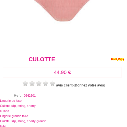
CULOTTE
44.90
€
avis client
-
[Donnez votre avis]
Ref :
0542501
Lingerie de luxe
-
Culotte, slip, string, shorty
-
culotte
-
Lingerie grande taille
-
Culotte, slip, string, shorty grande
taille