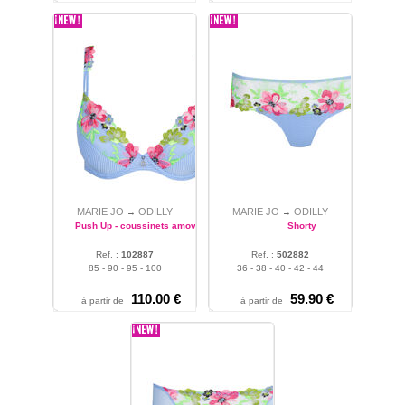
MARIE JO
ODILLY
MARIE JO
ODILLY
→
→
Push Up - coussinets amovibles
Shorty
Ref. :
102887
Ref. :
502882
85 - 90 - 95 - 100
36 - 38 - 40 - 42 - 44
110.00
€
59.90
€
à partir de
à partir de