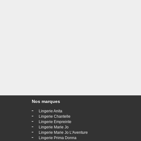
Nos marques
-
Lingerie Anita
-
Lingerie Chantelle
-
Lingerie Empreinte
-
Lingerie Marie Jo
-
Lingerie Marie Jo L'Aventure
-
Lingerie Prima Donna