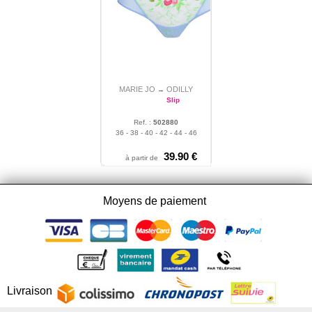
MARIE JO
ODILLY
→
Slip
Ref. :
502880
36 - 38 - 40 - 42 - 44 - 46
39.90
€
à partir de
Moyens de paiement
Livraison