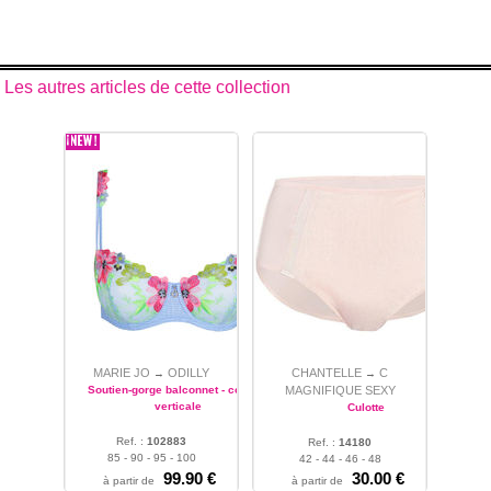
Les autres articles de cette collection
MARIE JO
ODILLY
CHANTELLE
C
→
→
Soutien-gorge balconnet - couture
MAGNIFIQUE SEXY
verticale
Culotte
Ref. :
102883
Ref. :
14180
85 - 90 - 95 - 100
42 - 44 - 46 - 48
99.90
€
30.00
€
à partir de
à partir de