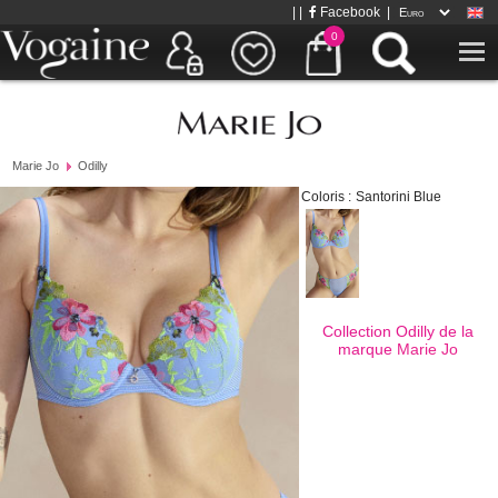
| |
Facebook
|
0
Marie Jo
Odilly
Coloris :
Santorini Blue
Collection Odilly de la
marque
Marie Jo