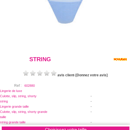
STRING
avis client
-
[Donnez votre avis]
Ref :
602880
Lingerie de luxe
-
Culotte, slip, string, shorty
-
string
-
Lingerie grande taille
-
Culotte, slip, string, shorty grande
taille
-
string grande taille
Choisissez votre taille